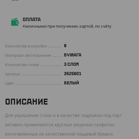
Оплата
Наличными при получении, картой, по счёту
Количество в коробке
8
Материал изготовления
БУМАГА
Количество слоев
3 СЛОЯ
Артикул
3525601
Цвет
БЕЛЫЙ
ОПИСАНИЕ
Для украшения стола и в качестве подложки под торт
активно применяются круглые ажурные салфетки,
изготовленные из качественной пищевой бумаги.