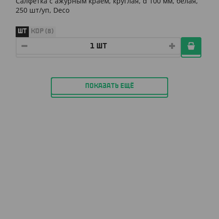
Салфетка с ажурным краем, круглая, d 100 мм, белая,
250 шт/уп, Deco
ШТ
КОР (8)
ПОКАЗАТЬ ЕЩЁ