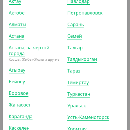
Актау
Павлодар
ПОХОЖИЕ ТОВАРЫ
Актобе
Петропавловск
Алматы
Сарань
АРТ. 3525802
Астана
Семей
Астана, за чертой
Талгар
города
Талдыкорган
Косшы, Жибек-Жолы и другие
Атырау
3 638.30
₸
Тараз
(3 638.30
₸
/ШТ)
Бейнеу
Темиртау
Салфетка с ажурным краем, прямоугольная, 200*300
мм, белая, 250 шт/уп, Deco
Боровое
Туркестан
ШТ
КОР (8)
Жанаозен
Уральск
Караганда
Усть-Каменогорск
АРТ. 3525803
Каскелен
Хромтау