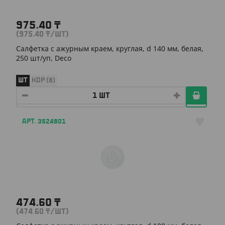
975.40
₸
(975.40
₸
/ШТ)
Салфетка с ажурным краем, круглая, d 140 мм, белая,
250 шт/уп, Deco
ШТ
КОР (8)
АРТ. 3524801
474.60
₸
(474.60
₸
/ШТ)