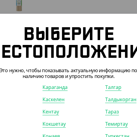
60
₸
3 418.80
₸
ВЫБЕРИТЕ
₸
/ШТ)
 для выпечки, 38 см, 100
e Vita
ЕСТОПОЛОЖЕН
КОР (6)
Это нужно, чтобы показывать актуальную информацию п
наличию товаров и упростить покупки.
Караганда
Талгар
Каскелен
Талдыкорган
Кентау
Тараз
Кокшетау
Темиртау
Конаев
Туркестан