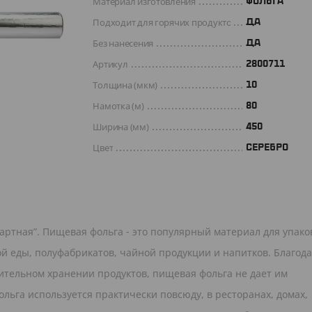
Материал изготовления
ФОЛЬГА
Подходит для горячих продуктов
ДА
Без нанесения
ДА
Артикул
2800711
Толщина (мкм)
10
Намотка (м)
80
Ширина (мм)
450
Цвет
СЕРЕБРО
ртная”. Пищевая фольга - это популярный материал для упако
ой еды, полуфабрикатов, чайной продукции и напитков. Благод
ительном хранении продуктов, пищевая фольга не дает им
льга используется практически повсюду, в ресторанах, домах,