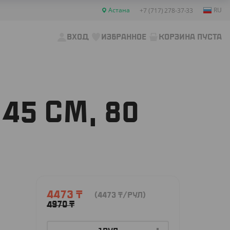
Астана
RU
+7 (717) 278-37-33
ВХОД
ИЗБРАННОЕ
КОРЗИНА ПУСТА
45 СМ, 80
4473
₸
(4473
₸
/РУЛ)
4970
₸