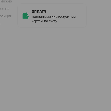
озможно
нее на
Оплата
позиции
Наличными при получении,
картой, по счёту
и