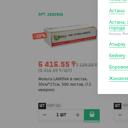
Астана
АРТ. 2800906
АРТ. 2
Астана, 
города
Косшы, Жи
-10%
-10%
Атырау
Бейнеу
6 416.55
₸
2 9
7 129.50
₸
Борово
(6 416.55
₸
/ШТ)
(2 952
Жанаоз
Фольга LAMINA в листах,
Фольга
30см*27см, 500 листов, (12
80 м, 1
микрон)
ШТ
КОР (6)
ШТ
УП