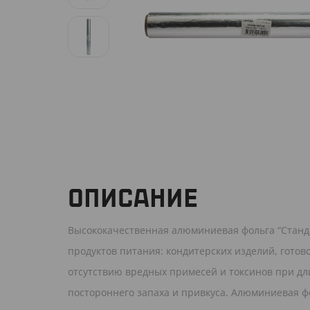
ОПИСАНИЕ
Высококачественная алюминиевая фольга “Станда
продуктов питания: кондитерских изделий, готов
отсутствию вредных примесей и токсинов при дл
постороннего запаха и привкуса. Алюминиевая фо