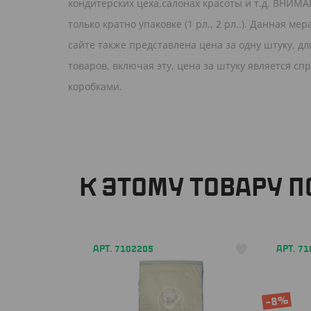
кондитерских цеха,салонах красоты и т.д. ВНИМА
только кратно упаковке (1 рл., 2 рл..). Данная 
сайте также представлена цена за одну штуку, д
товаров, включая эту, цена за штуку является с
коробками.
К ЭТОМУ ТОВАРУ 
АРТ. 7102205
АРТ. 7
-8%