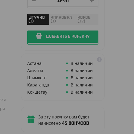
ШТУЧНО
УПАКОВКА
КОРОБ.
(1)
(1)
(12)
ДОБАВИТЬ В КОРЗИНУ
Астана
В наличии
Алматы
В наличии
Шымкент
В наличии
Караганда
В наличии
Кокшетау
В наличии
вки
аря
За эту покупку вам будет
начислено
45
бонусов