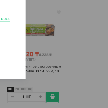
АРТ. 28010
горск
-10%
3 814.20
₸
4 238
₸
(3 814.20
₸
/ШТ)
Фольга в футляре с встроенным
ножом, ширина 30 см, 55 м, 18
мкм
ШТ
УП
КОР (6)