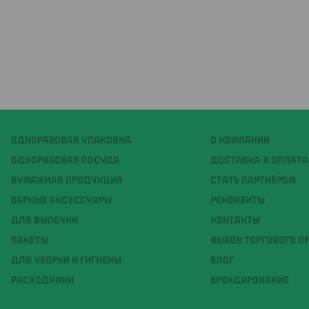
ОДНОРАЗОВАЯ УПАКОВКА
О КОМПАНИИ
ОДНОРАЗОВАЯ ПОСУДА
ДОСТАВКА И ОПЛАТА
БУМАЖНАЯ ПРОДУКЦИЯ
СТАТЬ ПАРТНЁРОМ
БАРНЫЕ АКСЕССУАРЫ
РЕКВИЗИТЫ
ДЛЯ ВЫПЕЧКИ
КОНТАКТЫ
ПАКЕТЫ
ВЫЗОВ ТОРГОВОГО П
ДЛЯ УБОРКИ И ГИГИЕНЫ
БЛОГ
РАСХОДНИКИ
БРЕНДИРОВАНИЕ