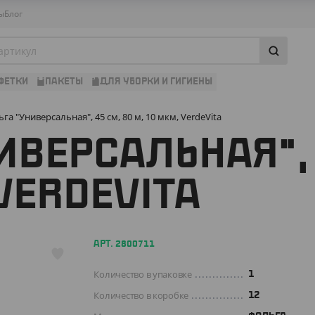
ы
Блог
ФЕТКИ
ПАКЕТЫ
ДЛЯ УБОРКИ И ГИГИЕНЫ
га "Универсальная", 45 см, 80 м, 10 мкм, VerdeVita
ИВЕРСАЛЬНАЯ", 
VERDEVITA
АРТ. 2800711
Количество в упаковке
1
Количество в коробке
12