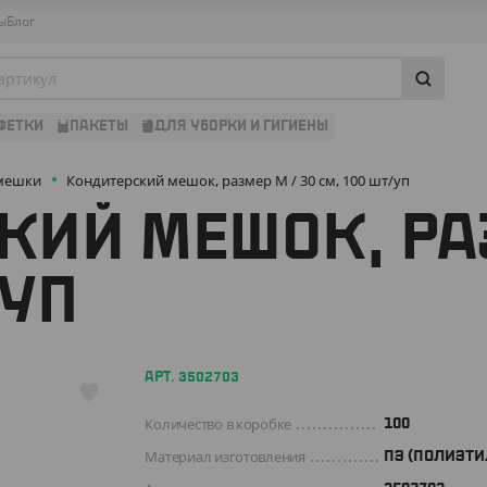
ы
Блог
ФЕТКИ
ПАКЕТЫ
ДЛЯ УБОРКИ И ГИГИЕНЫ
 мешки
Кондитерский мешок, размер M / 30 см, 100 шт/уп
ИЙ МЕШОК, РАЗ
/УП
АРТ. 3502703
Количество в коробке
100
Материал изготовления
ПЭ (ПОЛИЭТИ