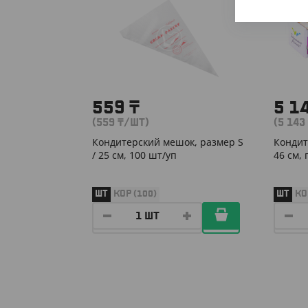
559
₸
5 1
(559
₸
/ШТ)
(5 143
Кондитерский мешок, размер S
Кондит
/ 25 см, 100 шт/уп
46 см,
ШТ
КОР (100)
ШТ
КО