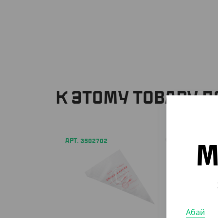
К ЭТОМУ ТОВАРУ 
АРТ. 3502702
М
Абай