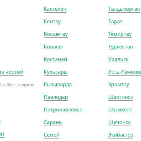
Каскелен
Талдыкорган
Кентау
Тараз
Кокшетау
Темиртау
Конаев
Туркестан
Костанай
Уральск
за чертой
Кульсары
Усть-Камено
Кызылорда
Хромтау
бек-Жолы и другие
Павлодар
Шахтинск
Петропавловск
Шымкент
е
Сарань
Щучинск
ен
Семей
Экибастуз
502701
АРТ. 3502802