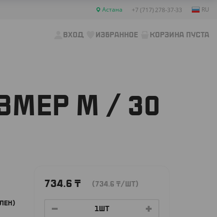
Астана
RU
+7 (717) 278-37-33
ВХОД
ИЗБРАННОЕ
КОРЗИНА ПУСТА
МЕР M / 30
734.6
₸
(734.6
₸
/ШТ)
ЛЕН)