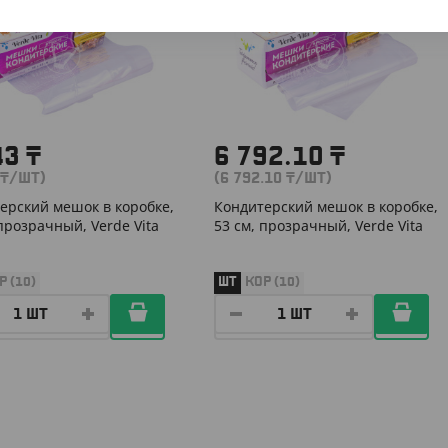
43
₸
6 792.10
₸
₸
/ШТ)
(6 792.10
₸
/ШТ)
ерский мешок в коробке,
Кондитерский мешок в коробке,
 прозрачный, Verde Vita
53 см, прозрачный, Verde Vita
Р (10)
ШТ
КОР (10)