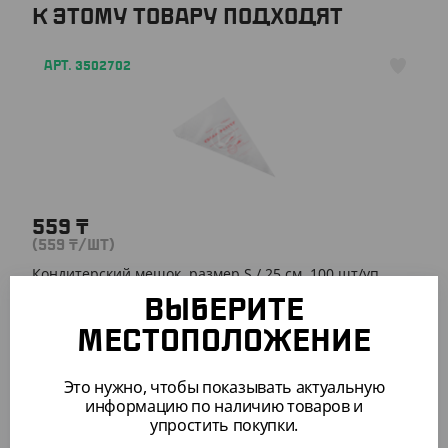
К ЭТОМУ ТОВАРУ ПОДХОДЯТ
АРТ. 3502702
559
₸
(559
₸
/ШТ)
Кондитерский мешок, размер S / 25 см, 100 шт/уп
ВЫБЕРИТЕ
ШТ
КОР (100)
МЕСТОПОЛОЖЕНИЕ
Это нужно, чтобы показывать актуальную
АРТ. 3502701
информацию по наличию товаров и
упростить покупки.