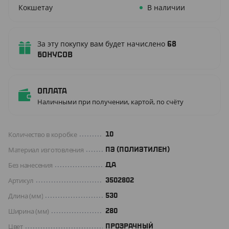
Кокшетау
В наличии
За эту покупку вам будет начислено
68
бонусов
Оплата
Наличными при получении, картой, по счёту
Количество в коробке
10
Материал изготовления
ПЭ (ПОЛИЭТИЛЕН)
Без нанесения
ДА
Артикул
3502802
Длина (мм)
530
Ширина (мм)
280
Цвет
ПРОЗРАЧНЫЙ