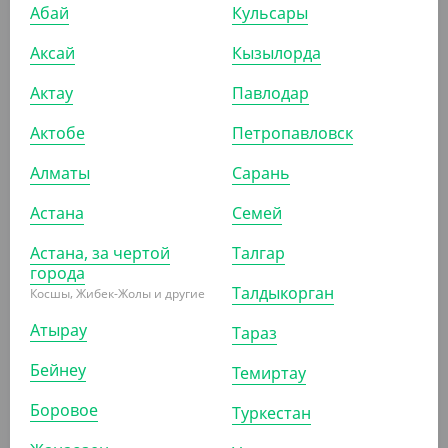
Абай
Кульсары
Аксай
Кызылорда
Актау
Павлодар
5 143
₸
Актобе
Петропавловск
(5 143
₸
/ШТ)
Кондитерский мешок в коробке, 46 см, прозрачный,
Алматы
Сарань
Verde Vita
Астана
Семей
ШТ
КОР (10)
Астана, за чертой
Талгар
города
Талдыкорган
Косшы, Жибек-Жолы и другие
АРТ. 3502703
Атырау
Тараз
Бейнеу
Темиртау
Боровое
Туркестан