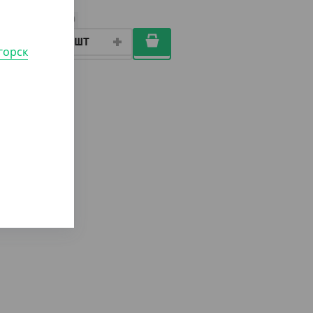
ШТ
КОР (6)
горск