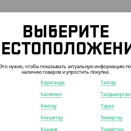
ВЫБЕРИТЕ
ЕСТОПОЛОЖЕН
703301
АРТ. 2700801
Это нужно, чтобы показывать актуальную информацию п
наличию товаров и упростить покупки.
-10%
Караганда
Талгар
Каскелен
Талдыкорган
24.56
₸
3 444.03
₸
1 138.40
₸
3 826.70
₸
Кентау
Тараз
.56
₸
/ШТ)
(3 444.03
₸
/ШТ)
 пищевая, 30 см, 180 м,
Пленка пищевая, 30 см, 700 м, 8
Кокшетау
Темиртау
, Lamina
мкм, Yan's
Конаев
Туркестан