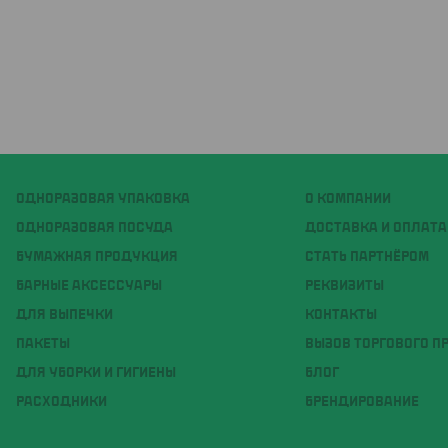
ОДНОРАЗОВАЯ УПАКОВКА
О КОМПАНИИ
ОДНОРАЗОВАЯ ПОСУДА
ДОСТАВКА И ОПЛАТА
БУМАЖНАЯ ПРОДУКЦИЯ
СТАТЬ ПАРТНЁРОМ
БАРНЫЕ АКСЕССУАРЫ
РЕКВИЗИТЫ
ДЛЯ ВЫПЕЧКИ
КОНТАКТЫ
ПАКЕТЫ
ВЫЗОВ ТОРГОВОГО П
ДЛЯ УБОРКИ И ГИГИЕНЫ
БЛОГ
РАСХОДНИКИ
БРЕНДИРОВАНИЕ