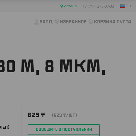
Астана
RU
+7 (717) 278-37-33
ВХОД
ИЗБРАННОЕ
КОРЗИНА ПУСТА
0 М, 8 МКМ,
629
₸
(629
₸
/ШТ)
ЛЕН)
СООБЩИТЬ О ПОСТУПЛЕНИИ