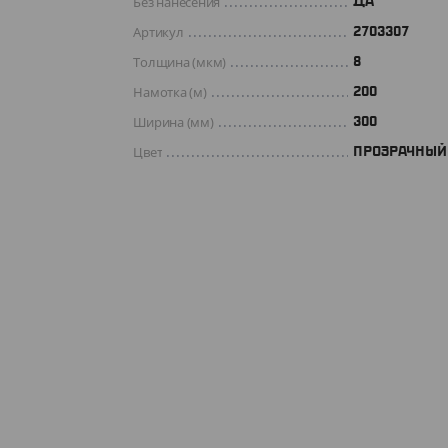
Без нанесения
ДА
Артикул
2703307
Толщина (мкм)
8
Намотка (м)
200
Ширина (мм)
300
Цвет
ПРОЗРАЧНЫЙ