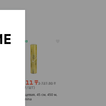
ИЕ
АРТ. 2700703
о
-10%
3 355.11
₸
3 727.90
₸
(3 355.11
₸
/ШТ)
Пленка пищевая, 45 см, 450 м,
10 мкм, Lamina