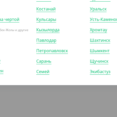
Р (9)
ШТ
Костанай
Уральск
за чертой
Кульсары
Усть-Камено
Кызылорда
Хромтау
бек-Жолы и другие
Павлодар
Шахтинск
ПОКАЗАТЬ ЕЩЁ
Петропавловск
Шымкент
е
Сарань
Щучинск
ен
Семей
Экибастуз