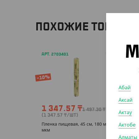
ПОХОЖИЕ ТОВАРЫ
М
АРТ. 2703401
АРТ. 2
-10%
-10%
Абай
Аксай
1 347.57
₸
1 0
1 497.30
₸
Актау
(1 347.57
₸
/ШТ)
(1 024
Пленка пищевая, 45 см, 180 м, 9
Пленка
Актобе
мкм
10 мкм
Алматы