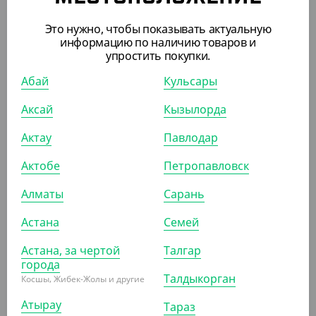
Это нужно, чтобы показывать актуальную
1 024.56
₸
1 138.40
₸
информацию по наличию товаров и
(1 024.56
₸
/ШТ)
упростить покупки.
Пленка пищевая, 30 см, 180 м, 10 мкм, Lamina
Абай
Кульсары
ШТ
КОР (9)
Аксай
Кызылорда
Актау
Павлодар
АРТ. 2700801
Актобе
Петропавловск
Алматы
Сарань
-10%
Астана
Семей
Астана, за чертой
Талгар
города
3 444.03
₸
3 826.70
₸
Талдыкорган
Косшы, Жибек-Жолы и другие
(3 444.03
₸
/ШТ)
Пленка пищевая, 30 см, 700 м, 8 мкм, Yan's
Атырау
Тараз