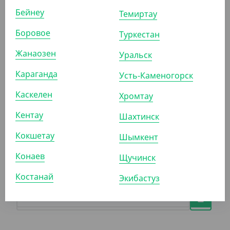
Бейнеу
Темиртау
ШТ
Боровое
Туркестан
Жанаозен
Уральск
АРТ. 2700703
Караганда
Усть-Каменогорск
-10%
Каскелен
Хромтау
Кентау
Шахтинск
Кокшетау
3 355.11
₸
Шымкент
3 727.90
₸
(3 355.11
₸
/ШТ)
Конаев
Щучинск
Пленка пищевая, 45 см, 450 м, 10 мкм, Lamina
Костанай
Экибастуз
ШТ
КОР (6)