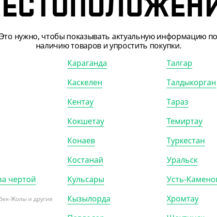
ЕСТОПОЛОЖЕН
Это нужно, чтобы показывать актуальную информацию п
наличию товаров и упростить покупки.
Караганда
Талгар
Каскелен
Талдыкорган
703301
АРТ. 2700801
Кентау
Тараз
Кокшетау
Темиртау
-10%
Конаев
Туркестан
Костанай
Уральск
24.56
₸
3 444.03
₸
за чертой
Кульсары
Усть-Камено
1 138.40
₸
3 826.70
₸
.56
₸
/ШТ)
(3 444.03
₸
/ШТ)
Кызылорда
Хромтау
бек-Жолы и другие
 пищевая, 30 см, 180 м,
Пленка пищевая, 30 см, 700 м, 8
, Lamina
мкм, Yan's