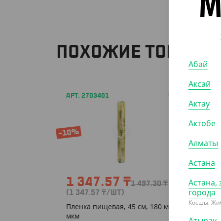
М
ПОХОЖИЕ ТОВАРЫ
Абай
Аксай
АРТ. 2703401
АРТ. 2
Актау
Актобе
-10%
-10%
Алматы
Астана
1 347.57
₸
1 0
Астана, 
1 497.30
₸
города
(1 347.57
₸
/ШТ)
(1 024
Косшы, Жи
Пленка пищевая, 45 см, 180 м, 9
Пленка
мкм
10 мкм
Атырау