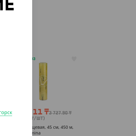
ИЕ
о
АРТ. 2700703
-10%
3 355.11
₸
горск
3 727.90
₸
(3 355.11
₸
/ШТ)
Пленка пищевая, 45 см, 450 м,
10 мкм, Lamina