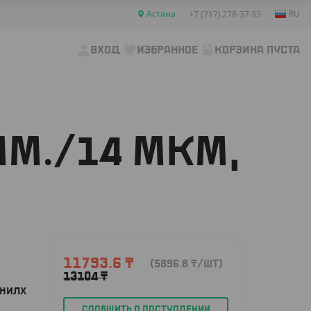
Астана
RU
+7 (717) 278-37-33
ВХОД
ИЗБРАННОЕ
КОРЗИНА ПУСТА
ММ./14 МКМ,
11793.6
₸
(5896.8
₸
/ШТ)
13104
₸
ИНИЛХ
СООБЩИТЬ О ПОСТУПЛЕНИИ