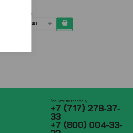
ШТ
КОР (6)
Звоните по телефону
+7 (717) 278-37-
33
+7 (800) 004-33-
33