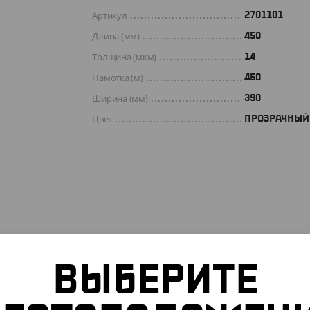
Артикул
2701101
Длина (мм)
450
Толщина (мкм)
14
Намотка (м)
450
Ширина (мм)
390
Цвет
ПРОЗРАЧНЫЙ
ВЫБЕРИТЕ