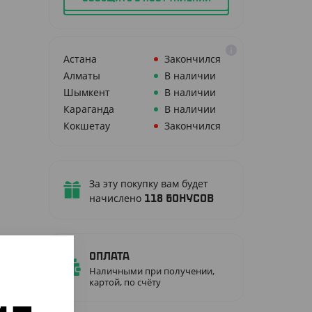
Астана
Закончился
Алматы
В наличии
Шымкент
В наличии
Караганда
В наличии
Кокшетау
Закончился
За эту покупку вам будет
начислено
118
бонусов
Оплата
Наличными при получении,
картой, по счёту