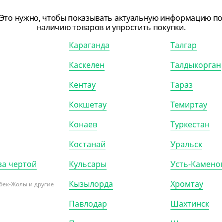
Это нужно, чтобы показывать актуальную информацию п
наличию товаров и упростить покупки.
44.70
₸
Караганда
Талгар
.70
₸
/ШТ)
ка без держателя,
Каскелен
Талдыкорган
, d 280 мм, высота 2,5
рная, 10 шт/уп,
Кентау
Тараз
тер"
Кокшетау
Темиртау
Р (10)
Конаев
Туркестан
Костанай
Уральск
за чертой
Кульсары
Усть-Камено
Кызылорда
Хромтау
бек-Жолы и другие
Павлодар
Шахтинск