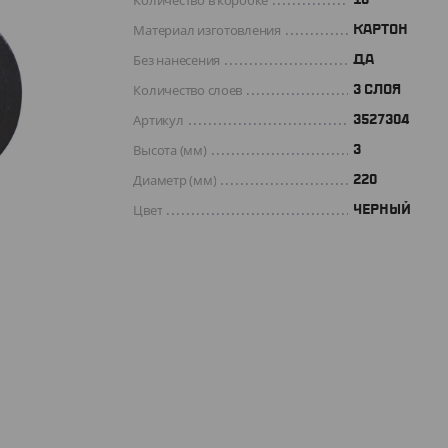
Количество в коробке
Материал изготовления
КАРТОН
Без нанесения
ДА
Количество слоев
3 СЛОЯ
Артикул
3527304
Высота (мм)
3
Диаметр (мм)
220
Цвет
ЧЕРНЫЙ