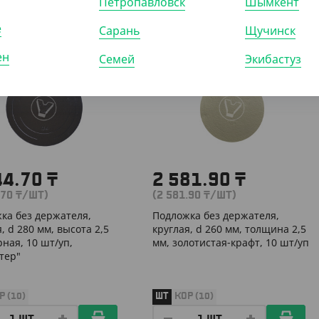
Петропавловск
Шымкент
е
Сарань
Щучинск
ен
527502
Семей
АРТ. 35274
Экибастуз
44.70
₸
2 581.90
₸
.70
₸
/ШТ)
(2 581.90
₸
/ШТ)
ка без держателя,
Подложка без держателя,
, d 280 мм, высота 2,5
круглая, d 260 мм, толщина 2,5
рная, 10 шт/уп,
мм, золотистая-крафт, 10 шт/уп
тер"
Р (10)
ШТ
КОР (10)