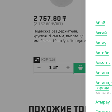
2 757.80
₸
3 3
Абай
(2 757.80
₸
/ШТ)
(3 344
Подложка без держателя,
Подлож
Аксай
круглая, d 260 мм, высота 2,5
круглая
мм, белая, 10 шт/уп, "Кондитер"
мм, че
Актау
"Конди
Актобе
ШТ
КОР (10)
ШТ
КО
Алматы
Астана
Астана, 
города
Косшы, Жи
Атырау
ПОХОЖИЕ ТОВАРЫ
Бейнеу