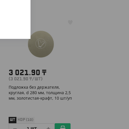
АРТ. 35275
3 021.90
₸
(3 021.90
₸
/ШТ)
Подложка без держателя,
круглая, d 280 мм, толщина 2,5
мм, золотистая-крафт, 10 шт/уп
ШТ
КОР (10)