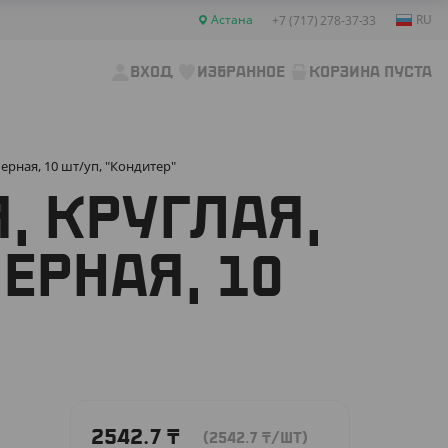
Астана
RU
+7 (717) 278-37-33
ВХОД
ИЗБРАННОЕ
КОРЗИНА ПУСТА
черная, 10 шт/уп, "Кондитер"
, КРУГЛАЯ,
ЧЕРНАЯ, 10
2542.7
₸
(2542.7
₸
/ШТ)