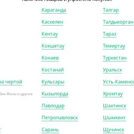
ка без держателя,
, d 280 мм, высота 2,5
Караганда
Талгар
рная, 10 шт/уп,
тер"
Каскелен
Талдыкорган
Кентау
Тараз
Р (10)
Кокшетау
Темиртау
Конаев
Туркестан
Костанай
Уральск
за чертой
Кульсары
Усть-Камено
Кызылорда
Хромтау
бек-Жолы и другие
Павлодар
Шахтинск
Петропавловск
Шымкент
527502
АРТ. 35274
е
Сарань
Щучинск