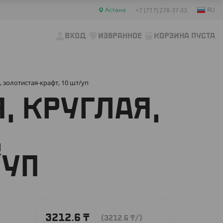
Астана
RU
+7 (717) 278-37-33
ВХОД
ИЗБРАННОЕ
КОРЗИНА ПУСТА
 золотистая-крафт, 10 шт/уп
, КРУГЛАЯ,
,
/УП
3212.6
₸
(3212.6
₸
/)