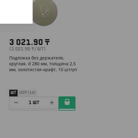
3 021.90
₸
(3 021.90
₸
/ШТ)
Подложка без держателя,
круглая, d 280 мм, толщина 2,5
мм, золотистая-крафт, 10 шт/уп
ШТ
КОР (10)