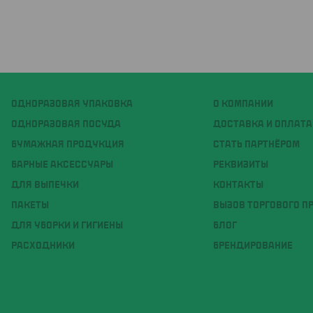
ОДНОРАЗОВАЯ УПАКОВКА
О КОМПАНИИ
ОДНОРАЗОВАЯ ПОСУДА
ДОСТАВКА И ОПЛАТА
БУМАЖНАЯ ПРОДУКЦИЯ
СТАТЬ ПАРТНЁРОМ
БАРНЫЕ АКСЕССУАРЫ
РЕКВИЗИТЫ
ДЛЯ ВЫПЕЧКИ
КОНТАКТЫ
ПАКЕТЫ
ВЫЗОВ ТОРГОВОГО П
ДЛЯ УБОРКИ И ГИГИЕНЫ
БЛОГ
РАСХОДНИКИ
БРЕНДИРОВАНИЕ