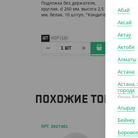
Подложка без держателя,
Подлож
круглая, d 260 мм, высота 2,5
круглая
Абай
мм, белая, 10 шт/уп, "Кондитер"
мм, че
"Конди
Аксай
Актау
ШТ
КОР (10)
ШТ
КО
Актобе
Алматы
Астана
Астана, 
города
Косшы, Жи
ПОХОЖИЕ ТОВАРЫ
Атырау
Бейнеу
АРТ. 3527401
АРТ. 3
Борово