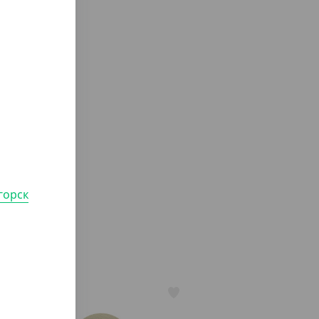
горск
АРТ. 35275