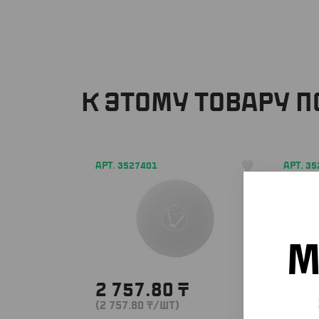
К ЭТОМУ ТОВАРУ 
АРТ. 3527401
АРТ. 3
М
2 757.80
₸
3 3
(2 757.80
₸
/ШТ)
(3 344