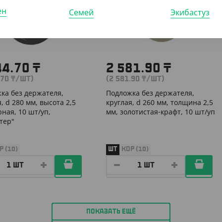
ен
Семей
Экибастуз
44.70
₸
2 581.90
₸
.70
₸
/ШТ)
(2 581.90
₸
/ШТ)
ка без держателя,
Подложка без держателя,
, d 280 мм, высота 2,5
круглая, d 260 мм, толщина 2,5
рная, 10 шт/уп,
мм, золотистая-крафт, 10 шт/уп
тер"
Р (10)
ШТ
КОР (10)
ПОКАЗАТЬ ЕЩЁ