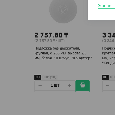
Жанаоз
2 757.80
₸
3 3
(2 757.80
₸
/ШТ)
(3 344
Подложка без держателя,
Подлож
круглая, d 260 мм, высота 2,5
круглая
мм, белая, 10 шт/уп, "Кондитер"
мм, че
"Конди
ШТ
КОР (10)
ШТ
КО