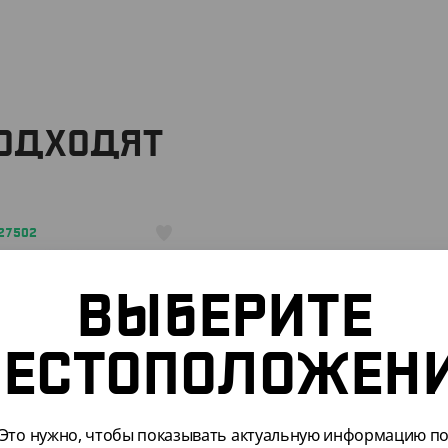
ПОДХОДЯТ
527502
ВЫБЕРИТЕ
ЕСТОПОЛОЖЕН
44.70
₸
.70
₸
/ШТ)
Это нужно, чтобы показывать актуальную информацию п