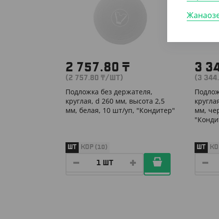
Жанаоз
2 757.80
₸
3 3
(2 757.80
₸
/ШТ)
(3 344
Подложка без держателя,
Подлож
круглая, d 260 мм, высота 2,5
круглая
мм, белая, 10 шт/уп, "Кондитер"
мм, че
"Конди
ШТ
КОР (10)
ШТ
КО