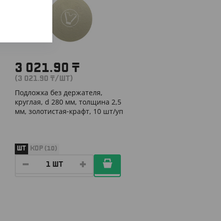
3 021.90
₸
(3 021.90
₸
/ШТ)
Подложка без держателя,
круглая, d 280 мм, толщина 2,5
мм, золотистая-крафт, 10 шт/уп
ШТ
КОР (10)