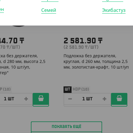
ен
Семей
Экибастуз
44.70
₸
2 581.90
₸
.70
₸
/ШТ)
(2 581.90
₸
/ШТ)
ка без держателя,
Подложка без держателя,
, d 280 мм, высота 2,5
круглая, d 260 мм, толщина 2,5
рная, 10 шт/уп,
мм, золотистая-крафт, 10 шт/уп
тер"
Р (10)
ШТ
КОР (10)
ПОКАЗАТЬ ЕЩЁ