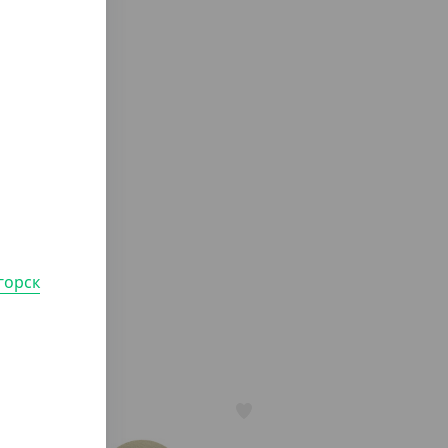
горск
АРТ. 35275