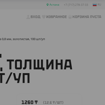
Астана
RU
+7 (717) 278-37-33
ВХОД
ИЗБРАННОЕ
КОРЗИНА ПУСТА
0,8 мм, золотистая, 100 шт/уп
,
, ТОЛЩИНА
ШТ/УП
1260
₸
(12.6
₸
/ШТ)