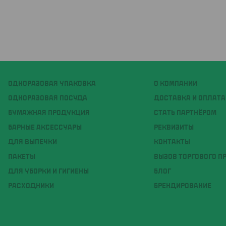
ОДНОРАЗОВАЯ УПАКОВКА
О КОМПАНИИ
ОДНОРАЗОВАЯ ПОСУДА
ДОСТАВКА И ОПЛАТА
БУМАЖНАЯ ПРОДУКЦИЯ
СТАТЬ ПАРТНЁРОМ
БАРНЫЕ АКСЕССУАРЫ
РЕКВИЗИТЫ
ДЛЯ ВЫПЕЧКИ
КОНТАКТЫ
ПАКЕТЫ
ВЫЗОВ ТОРГОВОГО П
ДЛЯ УБОРКИ И ГИГИЕНЫ
БЛОГ
РАСХОДНИКИ
БРЕНДИРОВАНИЕ