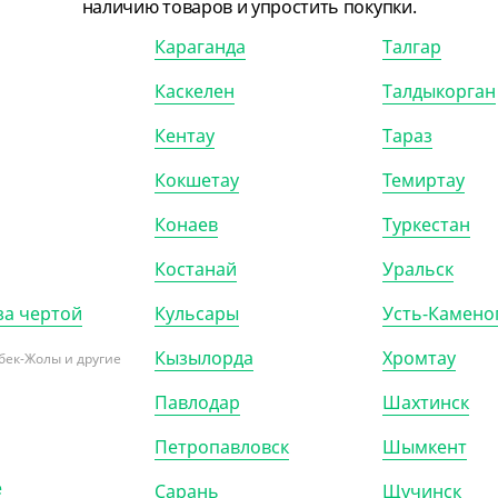
наличию товаров и упростить покупки.
ка без держателя,
, d 280 мм, высота 2,5
Караганда
Талгар
рная, 10 шт/уп,
тер"
Каскелен
Талдыкорган
Кентау
Тараз
Р (10)
Кокшетау
Темиртау
Конаев
Туркестан
Костанай
Уральск
за чертой
Кульсары
Усть-Камено
Кызылорда
Хромтау
бек-Жолы и другие
Павлодар
Шахтинск
Петропавловск
Шымкент
527502
АРТ. 35274
е
Сарань
Щучинск