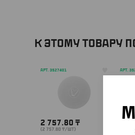
К ЭТОМУ ТОВАРУ 
АРТ. 3527401
АРТ. 3
М
2 757.80
₸
3 3
(2 757.80
₸
/ШТ)
(3 344