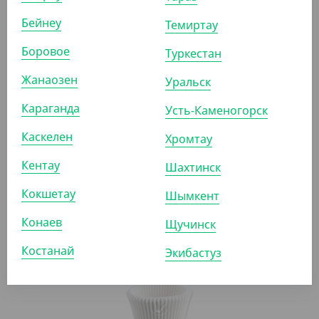
АРТ. 2203410
Бейнеу
Темиртау
Боровое
Туркестан
Жанаозен
Уральск
Караганда
Усть-Каменогорск
6 302.40
₸
Каскелен
Хромтау
(40.40
₸
/ШТ)
Кентау
Упаковка для тарталеток (3 шт)
Шахтинск
Кокшетау
Шымкент
УП (156)
Конаев
Щучинск
Костанай
Экибастуз
АРТ. 35311