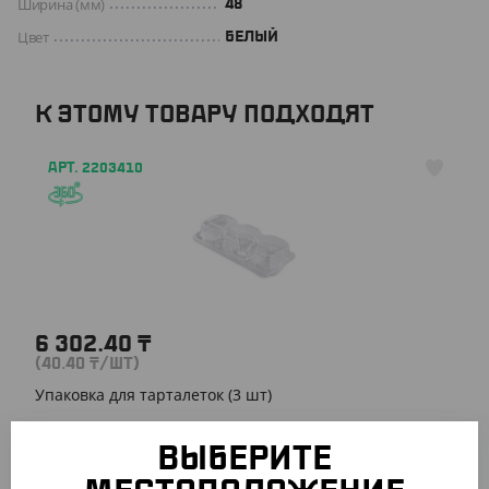
Ширина (мм)
48
Цвет
БЕЛЫЙ
К ЭТОМУ ТОВАРУ ПОДХОДЯТ
АРТ. 2203410
6 302.40
₸
(40.40
₸
/ШТ)
Упаковка для тарталеток (3 шт)
УП (156)
ВЫБЕРИТЕ