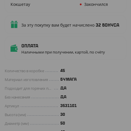
Кокшетау
Закончился
За эту покупку вам будет начислено
32
бонуса
Оплата
Наличными при получении, картой, по счёту
Количество в коробке
45
Материал изготовления
БУМАГА
Подходит для горячих продуктов
ДА
Без нанесения
ДА
Артикул
3531101
Высота (мм)
30
Диаметр (мм)
50