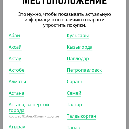
МЕСТОПОЛОЖЕНИЕ
АРТ. 3527401
Это нужно, чтобы показывать актуальную
информацию по наличию товаров и
упростить покупки.
Абай
Кульсары
Аксай
Кызылорда
2 757.80
₸
Актау
Павлодар
(2 757.80
₸
/ШТ)
Актобе
Петропавловск
Подложка без держателя, круглая, d 260 мм, высота
2,5 мм, белая, 10 шт/уп, "Кондитер"
Алматы
Сарань
ШТ
КОР (10)
Астана
Семей
Астана, за чертой
Талгар
города
Талдыкорган
Косшы, Жибек-Жолы и другие
ПОХОЖИЕ ТОВАРЫ
Атырау
Тараз