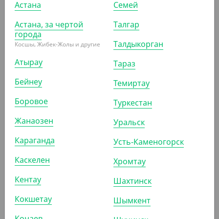
Астана
Семей
Астана, за чертой
Талгар
города
Талдыкорган
Косшы, Жибек-Жолы и другие
6 302.40
₸
(40.40
₸
/ШТ)
Атырау
Тараз
Упаковка для тарталеток (3 шт)
Бейнеу
Темиртау
УП (156)
Боровое
Туркестан
Жанаозен
Уральск
АРТ. 35311
Караганда
Усть-Каменогорск
Каскелен
Хромтау
Кентау
Шахтинск
Кокшетау
Шымкент
3 248.30
₸
Конаев