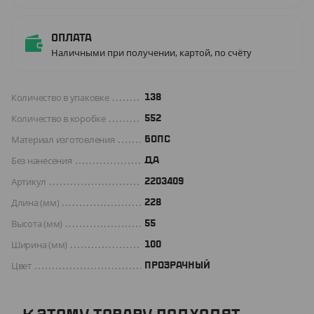
Оплата
Наличными при получении, картой, по счёту
Количество в упаковке
138
Количество в коробке
552
Материал изготовления
БОПС
Без нанесения
ДА
Артикул
2203409
Длина (мм)
228
Высота (мм)
55
Ширина (мм)
100
Цвет
ПРОЗРАЧНЫЙ