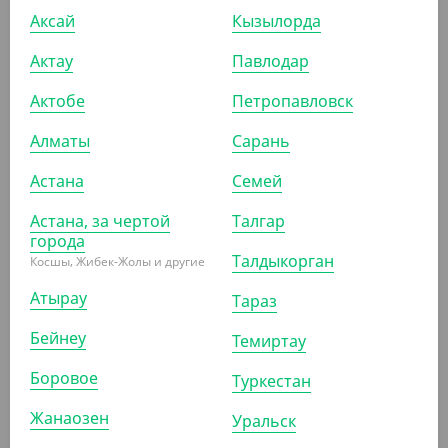
(79.80
₸
/ШТ)
Аксай
Кызылорда
Упаковка для пирога с низкой крышкой, d 200 мм
Актау
Павлодар
УП (100)
КОР (200)
Актобе
Петропавловск
Алматы
Сарань
АРТ. 2201503
Астана
Семей
Астана, за чертой
Талгар
-10%
города
Талдыкорган
Косшы, Жибек-Жолы и другие
Атырау
Тараз
7 267.50
₸
8 050
₸
Бейнеу
(145.35
₸
/ШТ)
Темиртау
Крышка для тортов, d 235
Боровое
Туркестан
УП (50)
КОР (200)
Жанаозен
Уральск