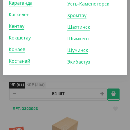
Караганда
Усть-Каменогорск
АРТ. 2200305
Каскелен
Хромтау
Кентау
Шахтинск
Кокшетау
Шымкент
Конаев
Щучинск
4 023.90
₸
Костанай
Экибастуз
(78.90
₸
/ШТ)
Т-195 дно для тортов, квадратное, коричневое
УП (51)
КОР (204)
АРТ. 3302606