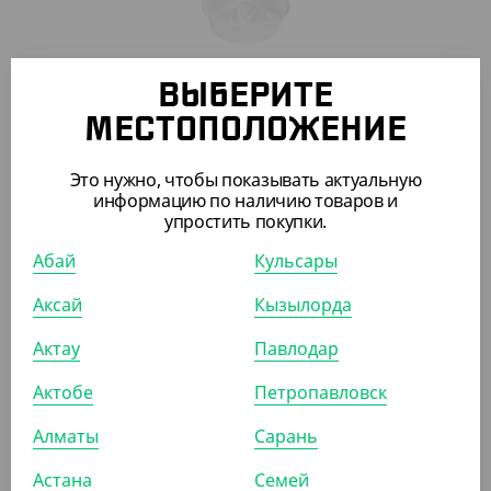
ВЫБЕРИТЕ
16 440
₸
МЕСТОПОЛОЖЕНИЕ
(54.80
₸
/ШТ)
Т-185 дно, упаковка для тортов
Это нужно, чтобы показывать актуальную
информацию по наличию товаров и
упростить покупки.
СООБЩИТЬ О ПОСТУПЛЕНИИ
Абай
Кульсары
Аксай
Кызылорда
ПОХОЖИЕ ТОВАРЫ
Актау
Павлодар
АРТ. 2200702
Актобе
Петропавловск
Алматы
Сарань
-19%
Астана
Семей