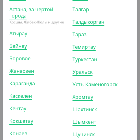
Астана, за чертой
Талгар
7 980
₸
города
9 800
₸
Талдыкорган
(79.80
₸
/ШТ)
Косшы, Жибек-Жолы и другие
Упаковка для пирога с низкой крышкой, d 200 мм
Атырау
Тараз
УП (100)
КОР (200)
Бейнеу
Темиртау
Боровое
Туркестан
АРТ. 2201503
Жанаозен
Уральск
Караганда
Усть-Каменогорск
-10%
Каскелен
Хромтау
Кентау
Шахтинск
7 267.50
₸
Кокшетау
8 050
₸
Шымкент
(145.35
₸
/ШТ)
Конаев
Крышка для тортов, d 235
Щучинск