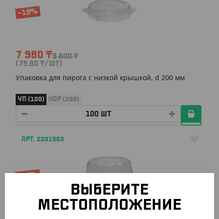
-19%
7 980
₸
9 800
₸
(79.80
₸
/ШТ)
Упаковка для пирога с низкой крышкой, d 200 мм
УП (100)
КОР (200)
АРТ. 2201503
-10%
ВЫБЕРИТЕ
МЕСТОПОЛОЖЕНИЕ
7 267.50
₸