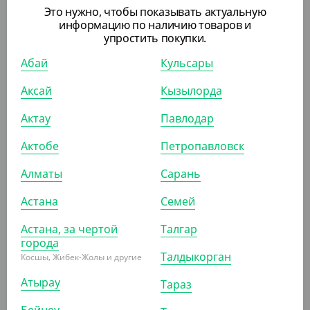
8 050
₸
Это нужно, чтобы показывать актуальную
(145.35
₸
/ШТ)
информацию по наличию товаров и
Крышка для тортов, d 235
упростить покупки.
Абай
Кульсары
УП (50)
КОР (200)
Аксай
Кызылорда
Актау
Павлодар
АРТ. 3302606
Актобе
Петропавловск
-20%
Алматы
Сарань
Астана
Семей
Астана, за чертой
Талгар
1 930
₸
2 412.50
₸
города
(77.20
₸
/ШТ)
Талдыкорган
Косшы, Жибек-Жолы и другие
Упаковка для тортов EcoCake 1200, 150*100*85 мм
Атырау
Тараз
УП (25)
КОР (250)