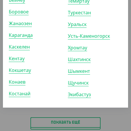
Бейнеу
Темиртау
Боровое
Туркестан
АРТ. 2201504
Жанаозен
Уральск
Караганда
Усть-Каменогорск
-10%
Каскелен
Хромтау
Кентау
Шахтинск
6 660
₸
7 400
₸
(133.20
₸
/ШТ)
Кокшетау
Шымкент
Т-235/2 крышка для пирогов (2148S 60.6.0)
Конаев
Щучинск
УП (50)
КОР (200)
Костанай
Экибастуз
ПОКАЗАТЬ ЕЩЁ