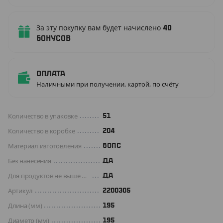
За эту покупку вам будет начислено
40
бонусов
Оплата
Наличными при получении, картой, по счёту
Количество в упаковке
51
Количество в коробке
204
Материал изготовления
БОПС
Без нанесения
ДА
Для продуктов не выше +70 C°
Да
Артикул
2200305
Длина (мм)
195
Диаметр (мм)
195