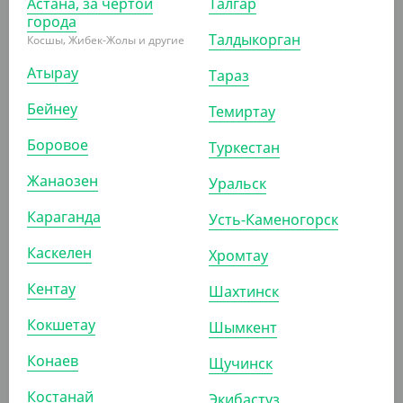
Астана, за чертой
Талгар
города
-20%
Талдыкорган
Косшы, Жибек-Жолы и другие
Атырау
Тараз
Бейнеу
Темиртау
3 590
₸
4 485
₸
(71.80
₸
/ШТ)
Боровое
Туркестан
Фуршетное блюдце "Запятая", 30 мл
Жанаозен
Уральск
УП (50)
Караганда
Усть-Каменогорск
Каскелен
Хромтау
АРТ. 13338
Кентау
Шахтинск
Кокшетау
Шымкент
-20%
Конаев
Щучинск
Костанай
Экибастуз