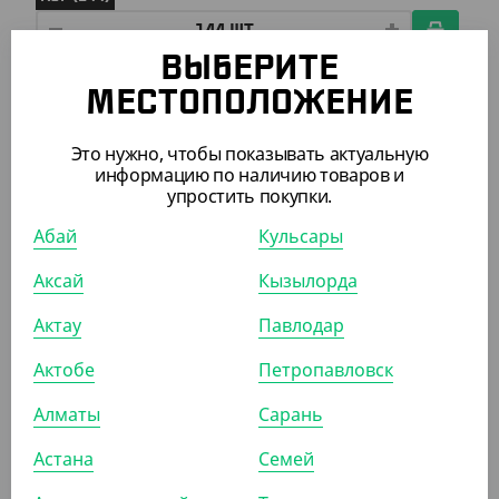
ВЫБЕРИТЕ
АРТ. 13337
МЕСТОПОЛОЖЕНИЕ
Это нужно, чтобы показывать актуальную
-20%
информацию по наличию товаров и
упростить покупки.
Абай
Кульсары
1 428
₸
1 785
₸
Аксай
Кызылорда
(47.60
₸
/ШТ)
Моно доза "Стандарт", длина 120 мм, 15 мл
Актау
Павлодар
Актобе
Петропавловск
УП (30)
КОР (600)
Алматы
Сарань
Астана
Семей
АРТ. 13333