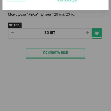
1 800
₸
2 253
₸
(60
₸
/ШТ)
Моно доза "Рыба", длина 120 мм, 20 мл
УП (30)
ПОКАЗАТЬ ЕЩЁ