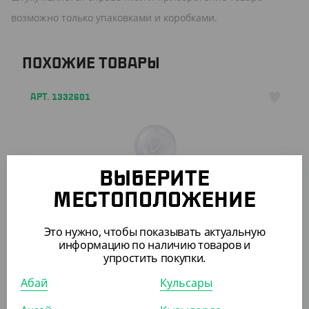
возможно только упаковками и коробками.
ПОХОЖИЕ ТОВАРЫ
АРТ. 1332601
ВЫБЕРИТЕ
МЕСТОПОЛОЖЕНИЕ
5 227.20
₸
(36.30
₸
/ШТ)
Это нужно, чтобы показывать актуальную
Крышка к форме "Малая миска"
информацию по наличию товаров и
упростить покупки.
КОР (144)
Абай
Кульсары