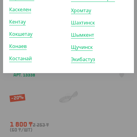
Каскелен
Хромтау
Кентау
Шахтинск
3 590
₸
4 485
₸
(71.80
₸
/ШТ)
Кокшетау
Шымкент
Фуршетное блюдце "Запятая", 30 мл
Конаев
Щучинск
УП (50)
Костанай
Экибастуз
АРТ. 13338
-20%
1 800
₸
2 253
₸
(60
₸
/ШТ)