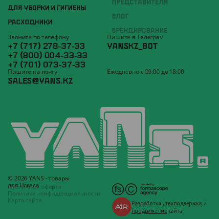
ПРЕДСТАВИТЕЛЯ
ДЛЯ УБОРКИ И ГИГИЕНЫ
БЛОГ
РАСХОДНИКИ
БРЕНДИРОВАНИЕ
Звоните по телефону
Пишите в Телеграм
+7 (717) 278-37-33
YANSKZ_BOT
+7 (800) 004-33-33
+7 (701) 073-37-33
Пишите на почту
Ежедневно с 09:00 до 18:00
SALES@YANS.KZ
© 2026 YANS - товары
для Horeca
Публичная оферта
Политика конфиденциальности
Карта сайта
Разработка
,
техподдержка
и
продвижение
сайта