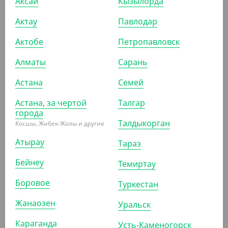
Аксай
Кызылорда
АРТ. 13337
Актау
Павлодар
Актобе
Петропавловск
-20%
Алматы
Сарань
Астана
Семей
1 428
₸
1 785
₸
Астана, за чертой
Талгар
(47.60
₸
/ШТ)
города
Моно доза "Стандарт", длина 120 мм, 15 мл
Талдыкорган
Косшы, Жибек-Жолы и другие
Атырау
Тараз
УП (30)
КОР (600)
Бейнеу
Темиртау
Боровое
Туркестан
АРТ. 13333
Жанаозен
Уральск
-20%
Караганда
Усть-Каменогорск