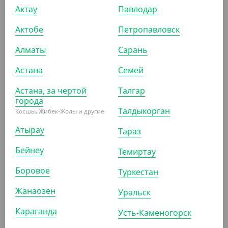
Актау
Павлодар
-20%
Актобе
Петропавловск
Алматы
Сарань
Астана
Семей
1 428
₸
1 785
₸
(47.60
₸
/ШТ)
Астана, за чертой
Талгар
Моно доза "Стандарт", длина 120 мм, 15 мл
города
Талдыкорган
Косшы, Жибек-Жолы и другие
УП (30)
КОР (600)
Атырау
Тараз
Бейнеу
Темиртау
АРТ. 13333
Боровое
Туркестан
Жанаозен
Уральск
-20%
Караганда
Усть-Каменогорск