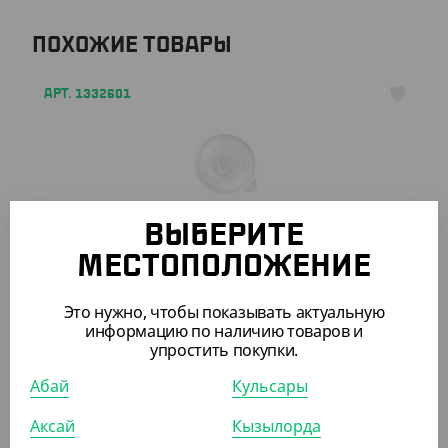
ПОХОЖИЕ ТОВАРЫ
АРТ. 1332601
ВЫБЕРИТЕ
5 227.20
₸
МЕСТОПОЛОЖЕНИЕ
(36.30
₸
/ШТ)
Крышка к форме "Малая миска"
Это нужно, чтобы показывать актуальную
информацию по наличию товаров и
КОР (144)
упростить покупки.
Абай
Кульсары
Аксай
Кызылорда
АРТ. 13337