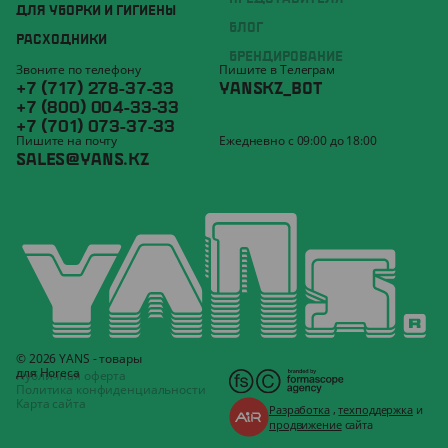
ДЛЯ УБОРКИ И ГИГИЕНЫ
БЛОГ
РАСХОДНИКИ
БРЕНДИРОВАНИЕ
Звоните по телефону
Пишите в Телеграм
+7 (717) 278-37-33
YANSKZ_BOT
+7 (800) 004-33-33
+7 (701) 073-37-33
Пишите на почту
Ежедневно с 09:00 до 18:00
SALES@YANS.KZ
© 2026 YANS - товары
для Horeca
Публичная оферта
Политика конфиденциальности
Карта сайта
Разработка
,
техподдержка
и
продвижение
сайта