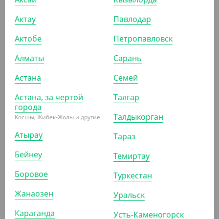
АРТ. 13337
Актау
Павлодар
Актобе
Петропавловск
-20%
Алматы
Сарань
Астана
Семей
1 428
₸
1 785
₸
Астана, за чертой
Талгар
(47.60
₸
/ШТ)
города
Моно доза "Стандарт", длина 120 мм, 15 мл
Талдыкорган
Косшы, Жибек-Жолы и другие
Атырау
УП (30)
КОР (600)
Тараз
Бейнеу
Темиртау
Боровое
АРТ. 13333
Туркестан
Жанаозен
Уральск
-20%
Караганда
Усть-Каменогорск