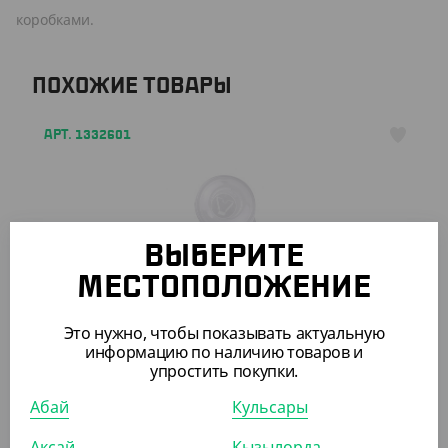
коробками.
ПОХОЖИЕ ТОВАРЫ
АРТ. 1332601
ВЫБЕРИТЕ
МЕСТОПОЛОЖЕНИЕ
5 227.20
₸
(36.30
₸
/ШТ)
Это нужно, чтобы показывать актуальную
Крышка к форме "Малая миска"
информацию по наличию товаров и
упростить покупки.
КОР (144)
Абай
Кульсары
Аксай
Кызылорда