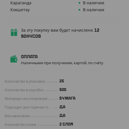
Караганда
В наличии
Кокшетау
В наличии
За эту покупку вам будет начислено
12
бонусов
Оплата
Наличными при получении, картой, по счёту
Количество в упаковке
25
Количество в коробке
500
Материал изготовления
БУМАГА
Подходит для горячих продуктов
ДА
Без нанесения
ДА
Количество слоев
2 СЛОЯ