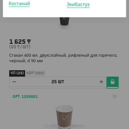
Костанай
Экибастуз
1 625
₸
(65
₸
/ШТ)
Стакан 400 мл. двухслойный, рифленый для горячего,
черный, d 90 мм
УП (25)
КОР (500)
АРТ. 1205801