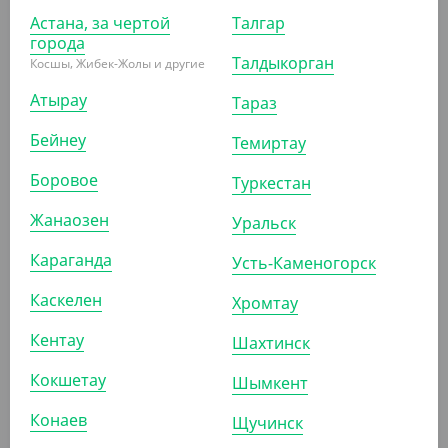
Астана, за чертой
Талгар
города
Талдыкорган
Косшы, Жибек-Жолы и другие
АРТ. 1205855
Атырау
Тараз
Бейнеу
Темиртау
Боровое
Туркестан
Жанаозен
Уральск
980
₸
Караганда
(39.20
₸
/ШТ)
Усть-Каменогорск
Стакан 250 мл. двухслойный, рифленый для горячего,
Каскелен
Хромтау
коричневый, d 80 мм
Кентау
Шахтинск
УП (25)
КОР (500)
Кокшетау
Шымкент
Конаев
Щучинск
АРТ. 12047046