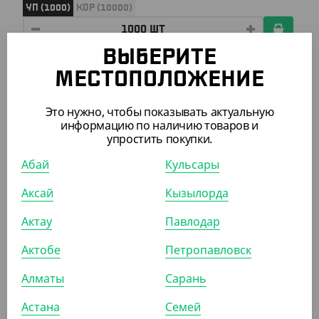
УП (1000)
КОР (10000)
ВЫБЕРИТЕ
МЕСТОПОЛОЖЕНИЕ
ПОХОЖИЕ ТОВАРЫ
Это нужно, чтобы показывать актуальную
информацию по наличию товаров и
АРТ. 1205844
упростить покупки.
Абай
Кульсары
Аксай
Кызылорда
Актау
Павлодар
980
₸
Актобе
Петропавловск
(39.20
₸
/ШТ)
Стакан 250 мл. двухслойный, рифленый для горячего,
Алматы
Сарань
черный, d 80 мм
Астана
Семей
УП (25)
КОР (500)