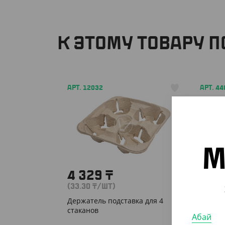
К ЭТОМУ ТОВАРУ 
АРТ. 12032
АРТ. 44
М
4 329
₸
1 2
(33.30
₸
/ШТ)
(5
₸
/Ш
Держатель подставка для 4
Подста
стаканов
Абай