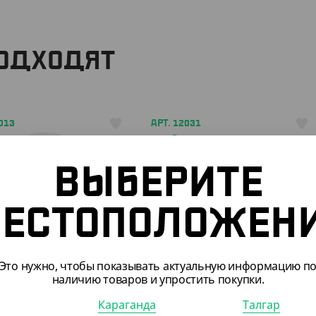
ПОДХОДЯТ
013
АРТ. 12031
ВЫБЕРИТЕ
ЕСТОПОЛОЖЕН
50
₸
3 135
₸
Т)
(20.90
₸
/ШТ)
Это нужно, чтобы показывать актуальную информацию п
наличию товаров и упростить покупки.
вка для стакана
Держатель подставка для 2
стаканов
Караганда
Талгар