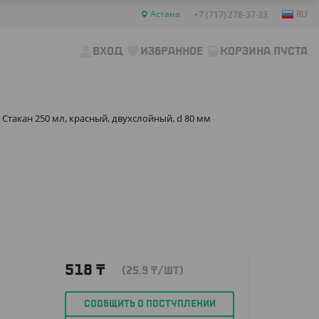
Астана
RU
+7 (717) 278-37-33
ВХОД
ИЗБРАННОЕ
КОРЗИНА ПУСТА
Стакан 250 мл, красный, двухслойный, d 80 мм
518
₸
(25.9
₸
/ШТ)
СООБЩИТЬ О ПОСТУПЛЕНИИ