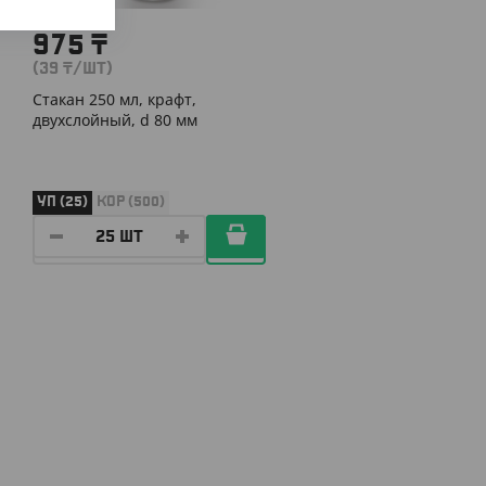
975
₸
(39
₸
/ШТ)
Стакан 250 мл, крафт,
двухслойный, d 80 мм
УП (25)
КОР (500)