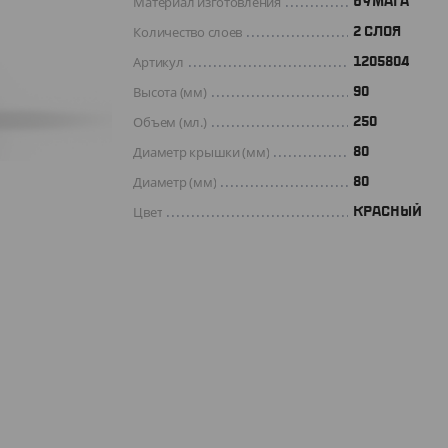
Материал изготовления
БУМАГА
Количество слоев
2 СЛОЯ
Артикул
1205804
Высота (мм)
90
Объем (мл.)
250
Диаметр крышки (мм)
80
Диаметр (мм)
80
Цвет
КРАСНЫЙ