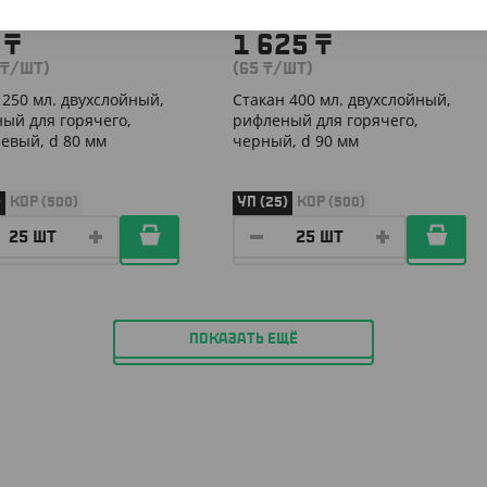
0
₸
1 625
₸
₸
/ШТ)
(65
₸
/ШТ)
 250 мл. двухслойный,
Стакан 400 мл. двухслойный,
ый для горячего,
рифленый для горячего,
евый, d 80 мм
черный, d 90 мм
)
КОР (500)
УП (25)
КОР (500)
ПОКАЗАТЬ ЕЩЁ