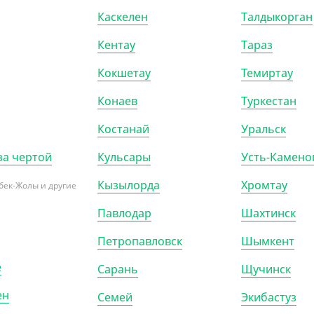
Каскелен
Талдыкорган
0)
КОР (150)
Кентау
Тараз
Кокшетау
Темиртау
Конаев
Туркестан
Костанай
Уральск
за чертой
Кульсары
Усть-Камено
Кызылорда
Хромтау
бек-Жолы и другие
Павлодар
Шахтинск
205855
АРТ. 12047046
Петропавловск
Шымкент
е
Сарань
Щучинск
ен
Семей
Экибастуз