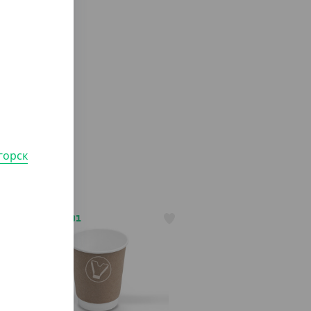
горск
АРТ. 1205801