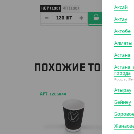
Аксай
КОР (130)
УП (130)
УП (25
Актау
Актобе
Алматы
Астана
ПОХОЖИЕ ТОВАРЫ
Астана, 
города
Косшы, Жи
Атырау
АРТ. 1205844
АРТ. 1
Бейнеу
Борово
Жанаоз