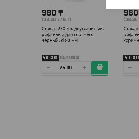
980
₸
98
(39.20
₸
/ШТ)
(39.20
Стакан 250 мл. двухслойный,
Стакан
рифленый для горячего,
рифлен
черный, d 80 мм
коричн
УП (25)
КОР (500)
УП (25