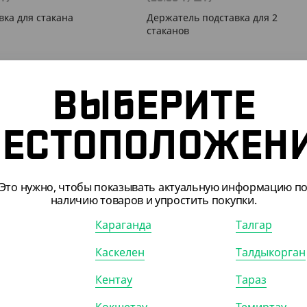
вка для стакана
Держатель подставка для 2
стаканов
0)
КОР (150)
ВЫБЕРИТЕ
ЕСТОПОЛОЖЕН
Это нужно, чтобы показывать актуальную информацию п
наличию товаров и упростить покупки.
Караганда
Талгар
Каскелен
Талдыкорган
205855
АРТ. 12047046
Кентау
Тараз