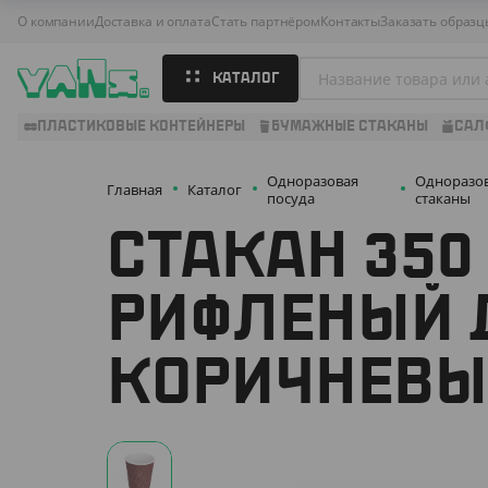
О компании
Доставка и оплата
Стать партнёром
Контакты
Заказать образц
КАТАЛОГ
ПЛАСТИКОВЫЕ КОНТЕЙНЕРЫ
БУМАЖНЫЕ СТАКАНЫ
САЛ
Одноразовая
Одноразо
Главная
Каталог
посуда
стаканы
СТАКАН 350
РИФЛЕНЫЙ Д
КОРИЧНЕВЫЙ