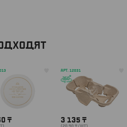
ПОДХОДЯТ
013
АРТ. 12031
50
₸
3 135
₸
Т)
(20.90
₸
/ШТ)