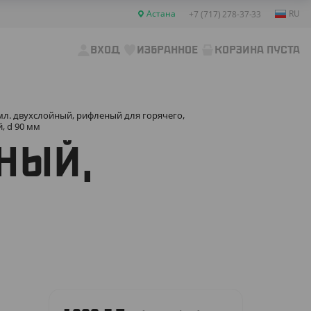
Астана
RU
+7 (717) 278-37-33
ВХОД
ИЗБРАННОЕ
КОРЗИНА ПУСТА
мл. двухслойный, рифленый для горячего,
, d 90 мм
НЫЙ,