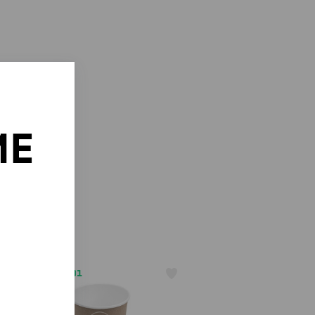
ИЕ
о
АРТ. 1205801