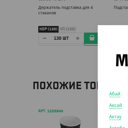
Держатель подставка для 4
Подста
стаканов
КОР (130)
УП (130)
УП (25
М
ПОХОЖИЕ ТОВАРЫ
Абай
Аксай
АРТ. 1205844
АРТ. 1
Актау