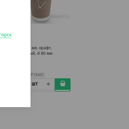
975
₸
горск
(39
₸
/ШТ)
Стакан 250 мл, крафт,
двухслойный, d 80 мм
УП (25)
КОР (500)