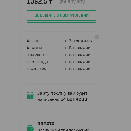
1362.5
₸
(54.5
₸
/ШТ)
СООБЩИТЬ О ПОСТУПЛЕНИИ
Астана
Закончился
Алматы
В наличии
Шымкент
В наличии
Караганда
В наличии
Кокшетау
В наличии
Й
За эту покупку вам будет
начислено
14
бонусов
Оплата
Наличными при получении,