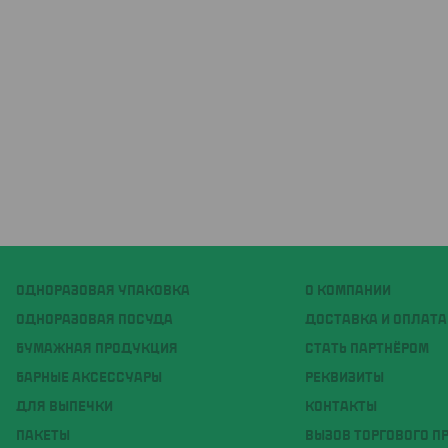
ОДНОРАЗОВАЯ УПАКОВКА
О КОМПАНИИ
ОДНОРАЗОВАЯ ПОСУДА
ДОСТАВКА И ОПЛАТА
БУМАЖНАЯ ПРОДУКЦИЯ
СТАТЬ ПАРТНЁРОМ
БАРНЫЕ АКСЕССУАРЫ
РЕКВИЗИТЫ
ДЛЯ ВЫПЕЧКИ
КОНТАКТЫ
ПАКЕТЫ
ВЫЗОВ ТОРГОВОГО П