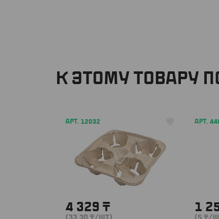
К ЭТОМУ ТОВАРУ 
АРТ. 12032
АРТ. 44
4 329
₸
1 2
(33.30
₸
/ШТ)
(5
₸
/Ш