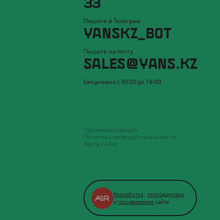
33
Пишите в Телеграм
YANSKZ_BOT
Пишите на почту
SALES@YANS.KZ
Ежедневно с 09:00 до 18:00
Публичная оферта
Политика конфиденциальности
Карта сайта
Разработка
,
техподдержка
и
продвижение
сайта