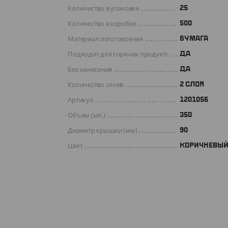
Количество в упаковке
25
Количество в коробке
500
Материал изготовления
БУМАГА
Подходит для горячих продуктов
ДА
Без нанесения
ДА
Количество слоев
2 СЛОЯ
Артикул
1201056
Объем (мл.)
350
Диаметр крышки (мм)
90
Цвет
КОРИЧНЕВЫ