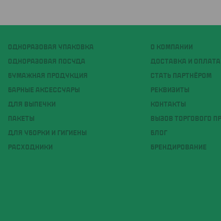
ОДНОРАЗОВАЯ УПАКОВКА
О КОМПАНИИ
ОДНОРАЗОВАЯ ПОСУДА
ДОСТАВКА И ОПЛАТА
БУМАЖНАЯ ПРОДУКЦИЯ
СТАТЬ ПАРТНЁРОМ
БАРНЫЕ АКСЕССУАРЫ
РЕКВИЗИТЫ
ДЛЯ ВЫПЕЧКИ
КОНТАКТЫ
ПАКЕТЫ
ВЫЗОВ ТОРГОВОГО П
ДЛЯ УБОРКИ И ГИГИЕНЫ
БЛОГ
РАСХОДНИКИ
БРЕНДИРОВАНИЕ