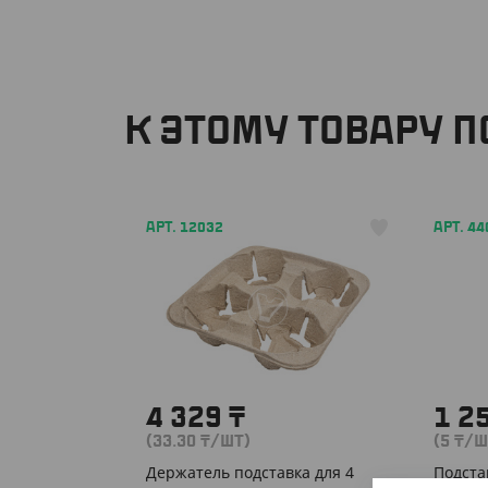
К ЭТОМУ ТОВАРУ 
АРТ. 12032
АРТ. 44
4 329
₸
1 2
(33.30
₸
/ШТ)
(5
₸
/Ш
Держатель подставка для 4
Подста