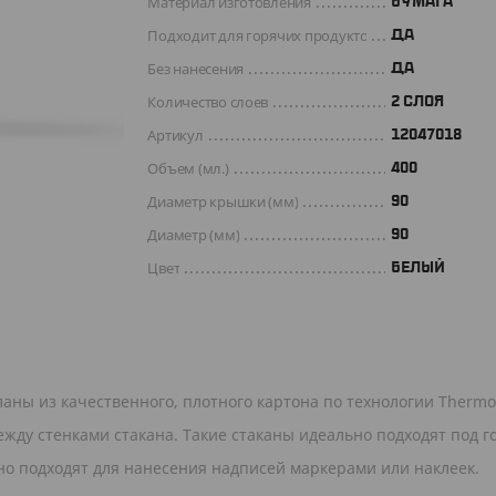
Материал изготовления
БУМАГА
Подходит для горячих продуктов
ДА
Без нанесения
ДА
Количество слоев
2 СЛОЯ
Артикул
12047018
Объем (мл.)
400
Диаметр крышки (мм)
90
Диаметр (мм)
90
Цвет
БЕЛЫЙ
аны из качественного, плотного картона по технологии Therm
жду стенками стакана. Такие стаканы идеально подходят под г
ично подходят для нанесения надписей маркерами или наклеек.