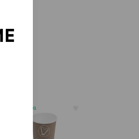
ИЕ
о
АРТ. 1205801