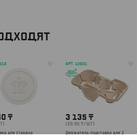
ПОДХОДЯТ
013
АРТ. 12031
50
₸
3 135
₸
Т)
(20.90
₸
/ШТ)
вка для стакана
Держатель подставка для 2