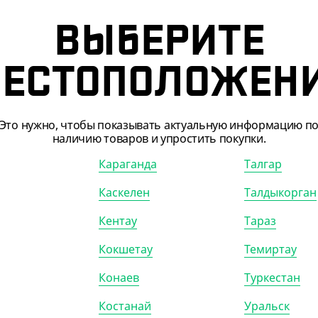
стаканов
ВЫБЕРИТЕ
0)
КОР (150)
ЕСТОПОЛОЖЕН
Это нужно, чтобы показывать актуальную информацию п
наличию товаров и упростить покупки.
Караганда
Талгар
Каскелен
Талдыкорган
Кентау
Тараз
Кокшетау
Темиртау
205855
АРТ. 12047046
Конаев
Туркестан
Костанай
Уральск