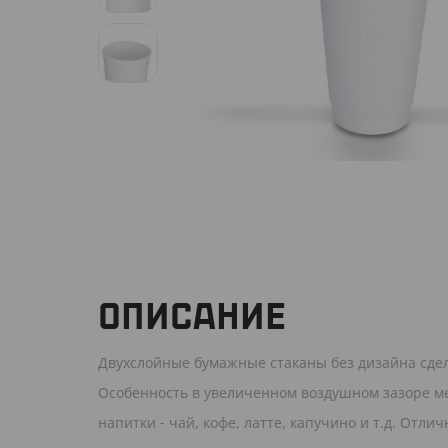
ОПИСАНИЕ
Двухслойные бумажные стаканы без дизайна сдел
Особенность в увеличенном воздушном зазоре ме
напитки - чай, кофе, латте, капучино и т.д. Отл