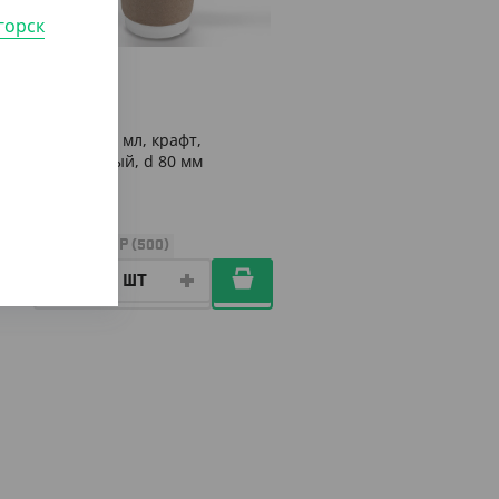
горск
975
₸
(39
₸
/ШТ)
Стакан 250 мл, крафт,
двухслойный, d 80 мм
УП (25)
КОР (500)