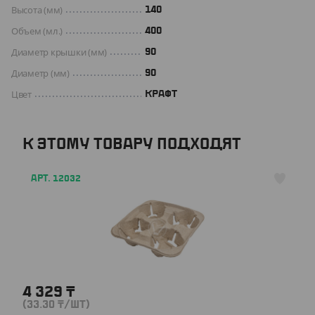
Высота (мм)
140
Объем (мл.)
400
Диаметр крышки (мм)
90
Диаметр (мм)
90
Цвет
КРАФТ
К ЭТОМУ ТОВАРУ ПОДХОДЯТ
АРТ. 12032
4 329
₸
(33.30
₸
/ШТ)