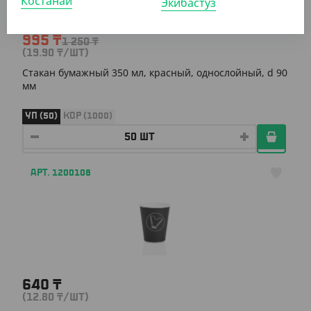
Костанай
Экибастуз
995
₸
1 250
₸
(19.90
₸
/ШТ)
Cтакан бумажный 350 мл, красный, однослойный, d 90
мм
УП (50)
КОР (1000)
АРТ. 1200108
640
₸
(12.80
₸
/ШТ)