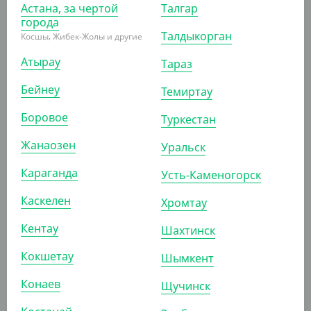
Астана, за чертой
Талгар
города
Талдыкорган
Косшы, Жибек-Жолы и другие
-17%
Атырау
Тараз
Бейнеу
Темиртау
1 240
₸
1 500
₸
Боровое
Туркестан
(24.80
₸
/ШТ)
Cтакан бумажный 400 мл, красный, однослойный, d 90
Жанаозен
Уральск
мм
Караганда
Усть-Каменогорск
УП (50)
КОР (1000)
Каскелен
Хромтау
Кентау
Шахтинск
АРТ. 1205205
Кокшетау
Шымкент
Конаев
Щучинск
-20%