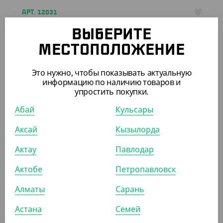
АРТ. 12031
ВЫБЕРИТЕ
МЕСТОПОЛОЖЕНИЕ
Это нужно, чтобы показывать актуальную
информацию по наличию товаров и
упростить покупки.
3 135
₸
(20.90
₸
/ШТ)
Абай
Кульсары
Держатель подставка для 2 стаканов
Аксай
Кызылорда
КОР (150)
Актау
Павлодар
Актобе
Петропавловск
Алматы
Сарань
ПОХОЖИЕ ТОВАРЫ
Астана
Семей
АРТ. 1205305