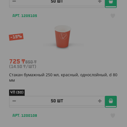
АРТ. 1205105
-15%
725
₸
850
₸
(14.50
₸
/ШТ)
Cтакан бумажный 250 мл, красный, однослойный, d 80
мм
УП (50)
АРТ. 1200108