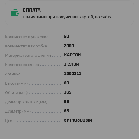
Оплата
Наличными при получении, картой, по счёту
Количество в упаковке
50
Количество в коробке
2000
Материал изготовления
КАРТОН
Количество слоев
1 СЛОЙ
Артикул
1200211
Высота (мм)
80
Объем (мл.)
165
Диаметр крышки (мм)
65
Диаметр (мм)
65
Цвет
БИРЮЗОВЫЙ