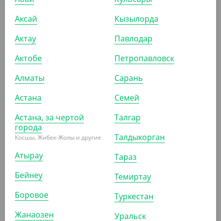
(20.90
₸
/ШТ)
Аксай
Кызылорда
Держатель подставка для 2 стаканов
Актау
Павлодар
КОР (150)
Актобе
Петропавловск
Алматы
Сарань
Астана
Семей
ПОХОЖИЕ ТОВАРЫ
Астана, за чертой
Талгар
АРТ. 1205305
города
Талдыкорган
Косшы, Жибек-Жолы и другие
Атырау
Тараз
-17%
Бейнеу
Темиртау
Боровое
Туркестан
1 240
₸
1 500
₸
(24.80
₸
/ШТ)
Жанаозен
Уральск