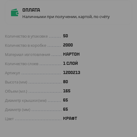
Оплата
Наличными при получении, картой, по счёту
Количество в упаковке
50
Количество в коробке
2000
Материал изготовления
КАРТОН
Количество слоев
1 СЛОЙ
Артикул
1200213
Высота (мм)
80
Объем (мл.)
165
Диаметр крышки (мм)
65
Диаметр (мм)
65
Цвет
КРАФТ