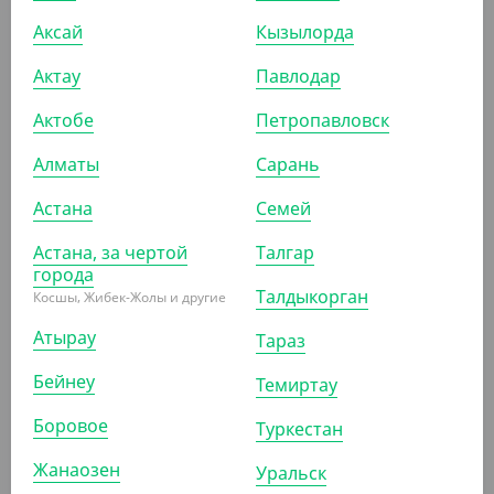
(20.90
₸
/ШТ)
Аксай
Кызылорда
Держатель подставка для 2 стаканов
Актау
Павлодар
КОР (150)
Актобе
Петропавловск
Алматы
Сарань
Астана
Семей
ПОХОЖИЕ ТОВАРЫ
Астана, за чертой
Талгар
города
АРТ. 1205305
Талдыкорган
Косшы, Жибек-Жолы и другие
Атырау
Тараз
-17%
Бейнеу
Темиртау
Боровое
Туркестан
1 240
₸
1 500
₸
Жанаозен
Уральск
(24.80
₸
/ШТ)