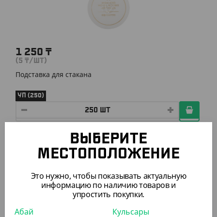
1 250
₸
(5
₸
/ШТ)
Подставка для стакана
УП (250)
ВЫБЕРИТЕ
АРТ. 12031
МЕСТОПОЛОЖЕНИЕ
Это нужно, чтобы показывать актуальную
информацию по наличию товаров и
упростить покупки.
Абай
Кульсары
3 135
₸