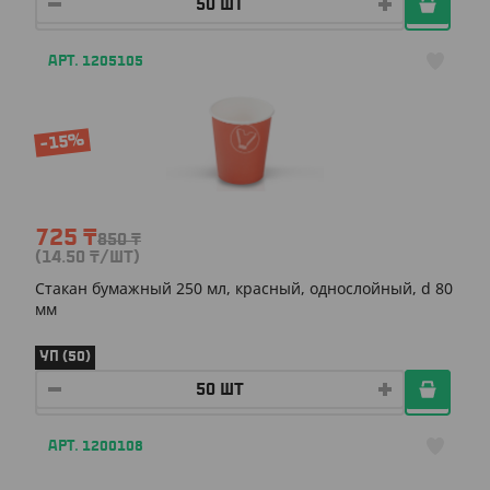
АРТ. 1205105
-15%
725
₸
850
₸
(14.50
₸
/ШТ)
Cтакан бумажный 250 мл, красный, однослойный, d 80
мм
УП (50)
АРТ. 1200108