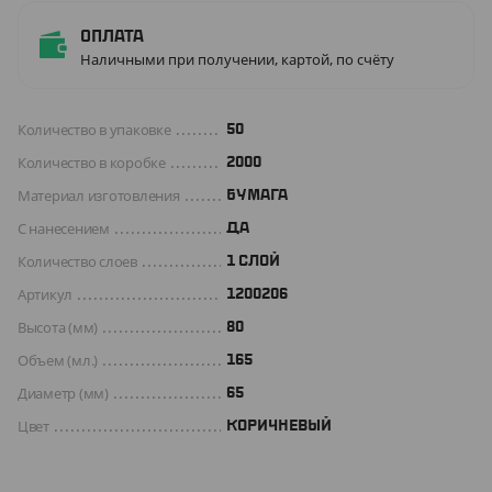
Оплата
Наличными при получении, картой, по счёту
Количество в упаковке
50
Количество в коробке
2000
Материал изготовления
БУМАГА
С нанесением
Да
Количество слоев
1 СЛОЙ
Артикул
1200206
Высота (мм)
80
Объем (мл.)
165
Диаметр (мм)
65
Цвет
КОРИЧНЕВЫЙ