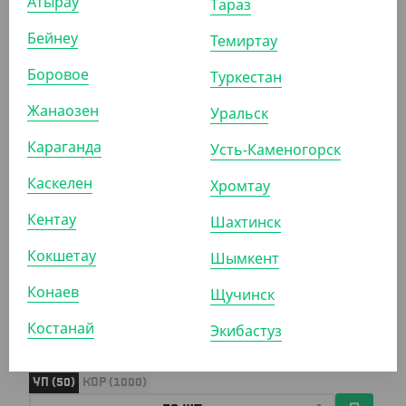
Атырау
Тараз
Cтакан бумажный 400 мл, красный, однослойный, d 90
мм
Бейнеу
Темиртау
УП (50)
КОР (1000)
Боровое
Туркестан
Жанаозен
Уральск
АРТ. 1205205
Караганда
Усть-Каменогорск
Каскелен
Хромтау
-20%
Кентау
Шахтинск
Кокшетау
Шымкент
995
₸
1 250
₸
Конаев
Щучинск
(19.90
₸
/ШТ)
Cтакан бумажный 350 мл, красный, однослойный, d 90
Костанай
Экибастуз
мм
УП (50)
КОР (1000)