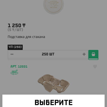
1 250
₸
(5
₸
/ШТ)
Подставка для стакана
УП (250)
АРТ. 12031
ВЫБЕРИТЕ
3 135
₸