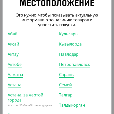
МЕСТОПОЛОЖЕНИЕ
(20.90
₸
/ШТ)
Держатель подставка для 2 стаканов
Это нужно, чтобы показывать актуальную
информацию по наличию товаров и
КОР (150)
упростить покупки.
Абай
Кульсары
Аксай
Кызылорда
ПОХОЖИЕ ТОВАРЫ
Актау
Павлодар
АРТ. 1205305
Актобе
Петропавловск
Алматы
Сарань
-17%
Астана
Семей
Астана, за чертой
Талгар
города
1 240
₸
Талдыкорган
1 500
₸
Косшы, Жибек-Жолы и другие
(24.80
₸
/ШТ)