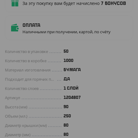
За эту покупку вам будет начислено
7
бонусов
Оплата
Наличными при получении, картой, по счёту
Количество в упаковке
50
Количество в коробке
1000
Материал изготовления
БУМАГА
Подходит для горячих продуктов
ДА
Количество слоев
1 СЛОЙ
Артикул
1204807
Высота (мм)
90
Объем (мл.)
250
Диаметр крышки (мм)
80
Диаметр (мм)
80