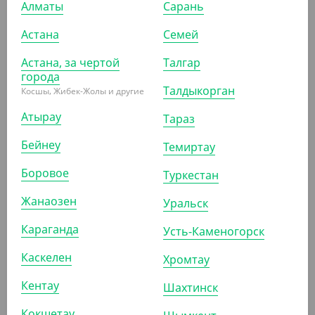
Алматы
Сарань
1 240
₸
1 500
₸
Астана
Семей
(24.80
₸
/ШТ)
Cтакан бумажный 400 мл, красный, однослойный, d 90
Астана, за чертой
Талгар
мм
города
Талдыкорган
Косшы, Жибек-Жолы и другие
УП (50)
КОР (1000)
Атырау
Тараз
Бейнеу
Темиртау
АРТ. 1205205
Боровое
Туркестан
Жанаозен
Уральск
-20%
Караганда
Усть-Каменогорск
Каскелен
Хромтау
995
₸
1 250
₸
Кентау
Шахтинск
(19.90
₸
/ШТ)
Cтакан бумажный 350 мл, красный, однослойный, d 90
Кокшетау