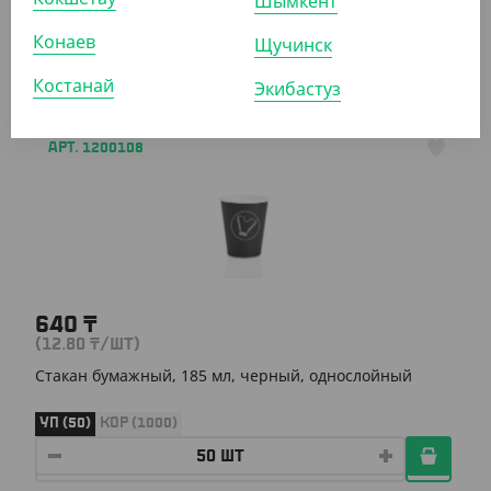
Шымкент
мм
Конаев
Щучинск
УП (50)
КОР (1000)
Костанай
Экибастуз
АРТ. 1200108
640
₸
(12.80
₸
/ШТ)
Стакан бумажный, 185 мл, черный, однослойный
УП (50)
КОР (1000)