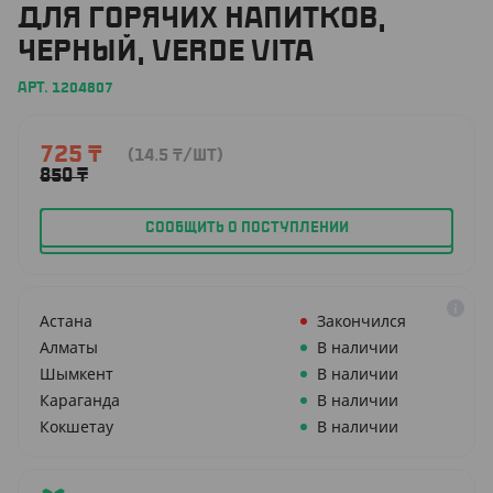
ДЛЯ ГОРЯЧИХ НАПИТКОВ,
ЧЕРНЫЙ, VERDE VITA
АРТ. 1204807
725
₸
(14.5
₸
/ШТ)
850
₸
СООБЩИТЬ О ПОСТУПЛЕНИИ
Астана
Закончился
Алматы
В наличии
Шымкент
В наличии
Караганда
В наличии
Кокшетау
В наличии