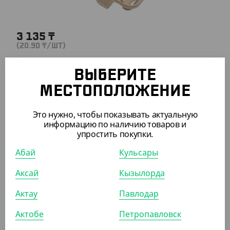
3 135
₸
(20.90
₸
/ШТ)
Держатель подставка для 2 стаканов
ВЫБЕРИТЕ
КОР (150)
МЕСТОПОЛОЖЕНИЕ
Это нужно, чтобы показывать актуальную
информацию по наличию товаров и
упростить покупки.
ПОХОЖИЕ ТОВАРЫ
Абай
Кульсары
АРТ. 1205305
Аксай
Кызылорда
Актау
Павлодар
-17%
Актобе
Петропавловск