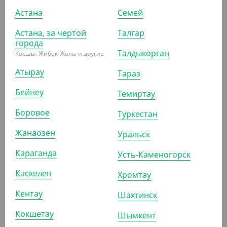
(24.80
₸
/ШТ)
Астана
Семей
Cтакан бумажный 400 мл, красный, однослойный, d 90
мм
Астана, за чертой
Талгар
города
УП (50)
КОР (1000)
Талдыкорган
Косшы, Жибек-Жолы и другие
Атырау
Тараз
Бейнеу
Темиртау
АРТ. 1205205
Боровое
Туркестан
-20%
Жанаозен
Уральск
Караганда
Усть-Каменогорск
Каскелен
995
₸
Хромтау
1 250
₸
(19.90
₸
/ШТ)
Кентау
Шахтинск
Cтакан бумажный 350 мл, красный, однослойный, d 90
мм
Кокшетау
Шымкент