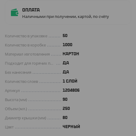
Оплата
Наличными при получении, картой, по счёту
Количество в упаковке
50
Количество в коробке
1000
Материал изготовления
КАРТОН
Подходит для горячих продуктов
ДА
Без нанесения
ДА
Количество слоев
1 СЛОЙ
Артикул
1204806
Высота (мм)
90
Объем (мл.)
250
Диаметр крышки (мм)
80
Цвет
ЧЕРНЫЙ