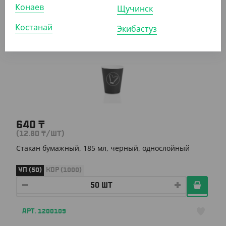
УП (50)
КОР (1000)
Конаев
Щучинск
Костанай
Экибастуз
АРТ. 1200108
640
₸
(12.80
₸
/ШТ)
Стакан бумажный, 185 мл, черный, однослойный
УП (50)
КОР (1000)
АРТ. 1200109