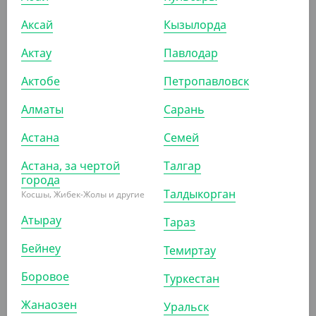
Аксай
Кызылорда
Актау
Павлодар
ПОХОЖИЕ ТОВАРЫ
Актобе
Петропавловск
Алматы
Сарань
АРТ. 1205305
Астана
Семей
-17%
Астана, за чертой
Талгар
города
Талдыкорган
Косшы, Жибек-Жолы и другие
Атырау
1 240
₸
Тараз
1 500
₸
(24.80
₸
/ШТ)
Бейнеу
Темиртау
Cтакан бумажный 400 мл, красный, однослойный, d 90
мм
Боровое
Туркестан
УП (50)
КОР (1000)
Жанаозен
Уральск