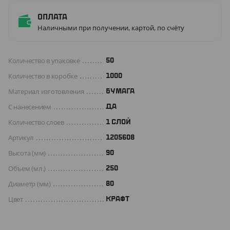
Оплата
Наличными при получении, картой, по счёту
Количество в упаковке
50
Количество в коробке
1000
Материал изготовления
БУМАГА
С нанесением
Да
Количество слоев
1 СЛОЙ
Артикул
1205608
Высота (мм)
90
Объем (мл.)
250
Диаметр (мм)
80
Цвет
КРАФТ