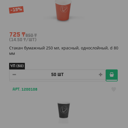
-15%
725
₸
850
₸
(14.50
₸
/ШТ)
Cтакан бумажный 250 мл, красный, однослойный, d 80
мм
УП (50)
АРТ. 1200108