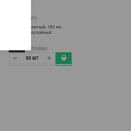
640
₸
(12.80
₸
/ШТ)
Стакан бумажный, 185 мл,
белый, однослойный
УП (50)
КОР (1000)