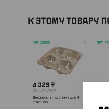
К ЭТОМУ ТОВАРУ 
АРТ. 12032
АРТ. 44
4 329
₸
1 2
(33.30
₸
/ШТ)
(5
₸
/Ш
Держатель подставка для 4
Подста
стаканов