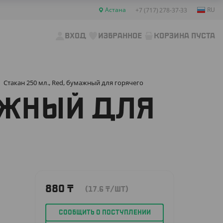
Астана
RU
+7 (717) 278-37-33
ВХОД
ИЗБРАННОЕ
КОРЗИНА ПУСТА
Стакан 250 мл., Red, бумажный для горячего
МАЖНЫЙ ДЛЯ
880
₸
(17.6
₸
/ШТ)
СООБЩИТЬ О ПОСТУПЛЕНИИ