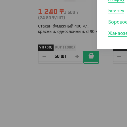
Бейнеу
1 240
₸
99
1 500
₸
(24.80
₸
/ШТ)
(19.90
Борово
Cтакан бумажный 400 мл,
Cтакан
красный, однослойный, d 90 мм
красны
Жанаоз
УП (50)
КОР (1000)
УП (50