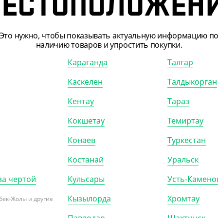
ЕСТОПОЛОЖЕН
0)
КОР (150)
Это нужно, чтобы показывать актуальную информацию п
наличию товаров и упростить покупки.
Караганда
Талгар
Каскелен
Талдыкорган
Кентау
Тараз
Кокшетау
Темиртау
Конаев
Туркестан
205205
АРТ. 1200108
Костанай
Уральск
за чертой
Кульсары
Усть-Камено
Кызылорда
Хромтау
бек-Жолы и другие