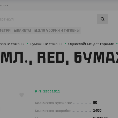
ы
Блог
ФЕТКИ
ПАКЕТЫ
ДЛЯ УБОРКИ И ГИГИЕНЫ
зовые стаканы
Бумажные стаканы
Однослойные, для горячих
 МЛ., RED, БУ
АРТ. 12051011
Количество в упаковке
50
Количество в коробке
1400