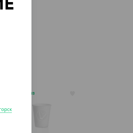
ИЕ
о
АРТ. 1200109
горск