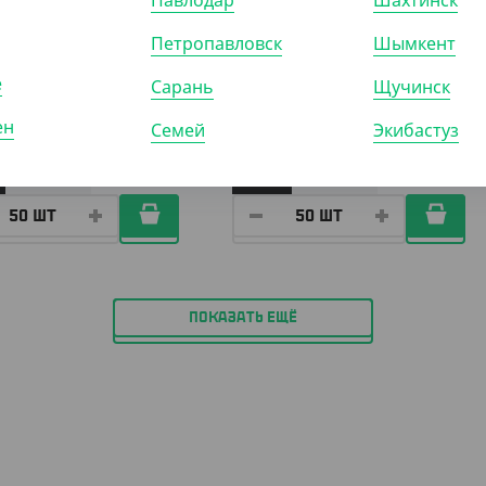
Павлодар
Шахтинск
Петропавловск
Шымкент
5
₸
640
₸
1 250
₸
₸
/ШТ)
(12.80
₸
/ШТ)
е
Сарань
Щучинск
 бумажный 350 мл,
Стакан бумажный, 185 мл,
й, однослойный, d 90 мм
черный, однослойный
ен
Семей
Экибастуз
)
КОР (1000)
УП (50)
КОР (1000)
ПОКАЗАТЬ ЕЩЁ