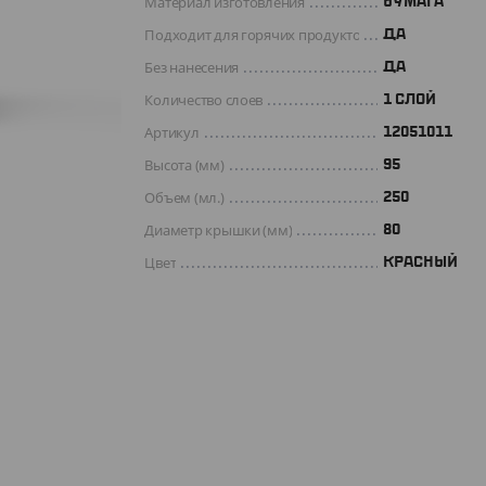
Материал изготовления
БУМАГА
Подходит для горячих продуктов
ДА
Без нанесения
ДА
Количество слоев
1 СЛОЙ
Артикул
12051011
Высота (мм)
95
Объем (мл.)
250
Диаметр крышки (мм)
80
Цвет
КРАСНЫЙ