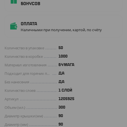
бонусов
Оплата
Наличными при получении, картой, по счёту
Количество в упаковке
50
Количество в коробке
1000
Материал изготовления
БУМАГА
Подходит для горячих продуктов
ДА
Без нанесения
ДА
Количество слоев
1 СЛОЙ
Артикул
1205925
Объем (мл.)
300
Диаметр крышки (мм)
90
Диаметр (мм)
90