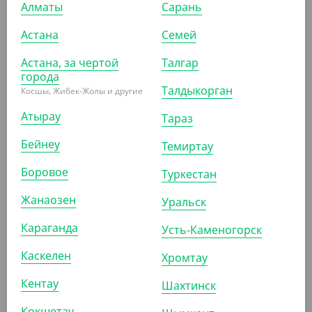
Алматы
Сарань
1 240
₸
1 500
₸
Астана
Семей
(24.80
₸
/ШТ)
Cтакан бумажный 400 мл, красный, однослойный, d 90
Астана, за чертой
Талгар
мм
города
Талдыкорган
Косшы, Жибек-Жолы и другие
УП (50)
КОР (1000)
Атырау
Тараз
Бейнеу
Темиртау
АРТ. 1205205
Боровое
Туркестан
Жанаозен
Уральск
-20%
Караганда
Усть-Каменогорск
Каскелен
Хромтау
995
₸
1 250
₸
Кентау
Шахтинск
(19.90
₸
/ШТ)
Cтакан бумажный 350 мл, красный, однослойный, d 90
Кокшетау