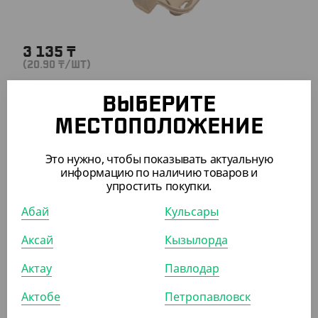
3 135
₸
(20.90
₸
/ШТ)
Держатель подставка для 2 стаканов
ВЫБЕРИТЕ
КОР (150)
МЕСТОПОЛОЖЕНИЕ
Это нужно, чтобы показывать актуальную
информацию по наличию товаров и
упростить покупки.
ПОХОЖИЕ ТОВАРЫ
Абай
Кульсары
АРТ. 1205305
Аксай
Кызылорда
Актау
Павлодар
-17%
Актобе
Петропавловск