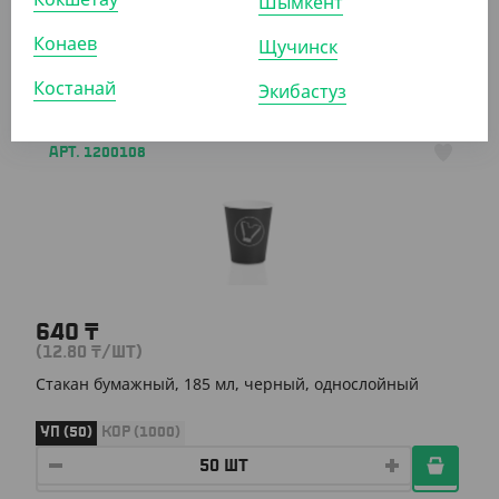
Шымкент
мм
Конаев
Щучинск
УП (50)
КОР (1000)
Костанай
Экибастуз
АРТ. 1200108
640
₸
(12.80
₸
/ШТ)
Стакан бумажный, 185 мл, черный, однослойный
УП (50)
КОР (1000)