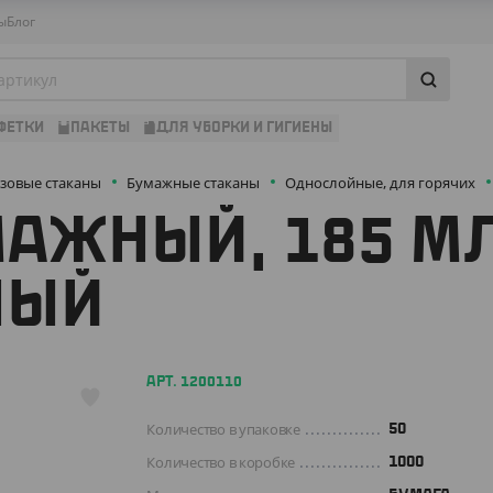
ы
Блог
ФЕТКИ
ПАКЕТЫ
ДЛЯ УБОРКИ И ГИГИЕНЫ
зовые стаканы
Бумажные стаканы
Однослойные, для горячих
АЖНЫЙ, 185 МЛ
НЫЙ
АРТ. 1200110
Количество в упаковке
50
Количество в коробке
1000