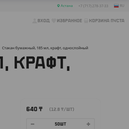
Астана
RU
+7 (717) 278-37-33
ВХОД
ИЗБРАННОЕ
КОРЗИНА ПУСТА
Стакан бумажный, 185 мл, крафт, однослойный
, КРАФТ,
640
₸
(12.8
₸
/ШТ)