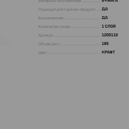
Материал изготовления
БУМАГА
Подходит для горячих продуктов
ДА
Без нанесения
ДА
Количество слоев
1 СЛОЙ
Артикул
1200110
Объем (мл.)
185
Цвет
КРАФТ