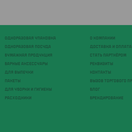
ОДНОРАЗОВАЯ УПАКОВКА
О КОМПАНИИ
ОДНОРАЗОВАЯ ПОСУДА
ДОСТАВКА И ОПЛАТА
БУМАЖНАЯ ПРОДУКЦИЯ
СТАТЬ ПАРТНЁРОМ
БАРНЫЕ АКСЕССУАРЫ
РЕКВИЗИТЫ
ДЛЯ ВЫПЕЧКИ
КОНТАКТЫ
ПАКЕТЫ
ВЫЗОВ ТОРГОВОГО П
ДЛЯ УБОРКИ И ГИГИЕНЫ
БЛОГ
РАСХОДНИКИ
БРЕНДИРОВАНИЕ