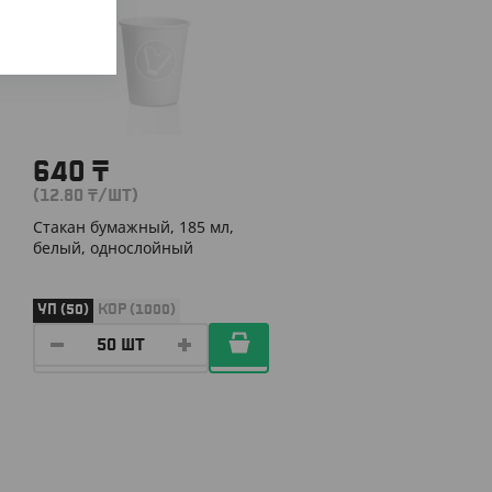
640
₸
(12.80
₸
/ШТ)
Стакан бумажный, 185 мл,
белый, однослойный
УП (50)
КОР (1000)