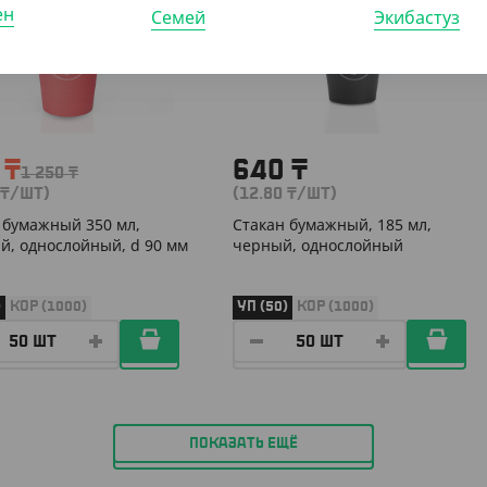
ен
Семей
Экибастуз
5
₸
640
₸
1 250
₸
₸
/ШТ)
(12.80
₸
/ШТ)
 бумажный 350 мл,
Стакан бумажный, 185 мл,
й, однослойный, d 90 мм
черный, однослойный
)
КОР (1000)
УП (50)
КОР (1000)
ПОКАЗАТЬ ЕЩЁ