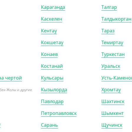
50
₸
3 135
₸
Караганда
Талгар
Т)
(20.90
₸
/ШТ)
Каскелен
Талдыкорган
вка для стакана
Держатель подставка для 2
стаканов
Кентау
Тараз
Кокшетау
Темиртау
0)
КОР (150)
Конаев
Туркестан
Костанай
Уральск
за чертой
Кульсары
Усть-Камено
Кызылорда
Хромтау
бек-Жолы и другие
Павлодар
Шахтинск
Петропавловск
Шымкент
е
Сарань
Щучинск
205205
АРТ. 1200108