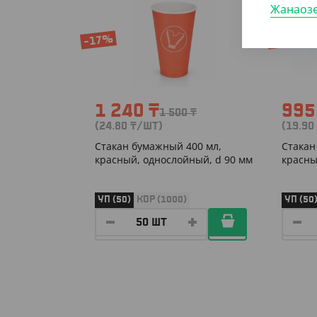
Жанаоз
-17%
-20%
1 240
₸
99
1 500
₸
(24.80
₸
/ШТ)
(19.90
Cтакан бумажный 400 мл,
Cтакан
красный, однослойный, d 90 мм
красны
УП (50)
КОР (1000)
УП (50