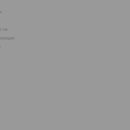
и
е на
позиции
и