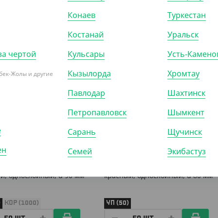
Конаев
Туркестан
Костанай
Уральск
за чертой
Кульсары
Усть-Камено
205205
АРТ. 1205105
Кызылорда
Хромтау
бек-Жолы и другие
Павлодар
Шахтинск
-15%
Петропавловск
Шымкент
е
Сарань
Щучинск
5
₸
725
₸
1 250
₸
850
₸
ен
Семей
Экибастуз
₸
/ШТ)
(14.50
₸
/ШТ)
 бумажный 350 мл,
Cтакан бумажный 250 мл,
й, однослойный, d 90 мм
красный, однослойный, d 80 мм
)
КОР (1000)
УП (50)