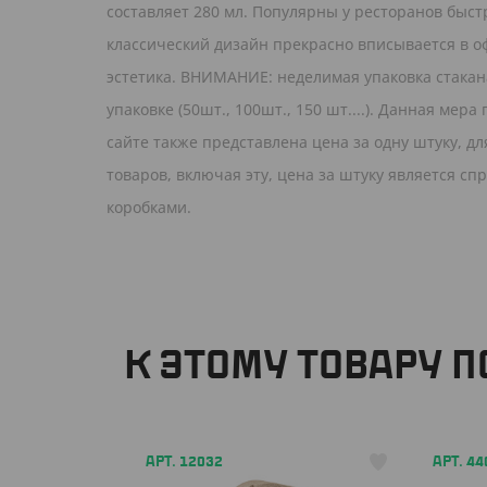
составляет 280 мл. Популярны у ресторанов быс
классический дизайн прекрасно вписывается в оф
эстетика. ВНИМАНИЕ: неделимая упаковка стакана
упаковке (50шт., 100шт., 150 шт....). Данная ме
сайте также представлена цена за одну штуку, д
товаров, включая эту, цена за штуку является с
коробками.
К ЭТОМУ ТОВАРУ 
АРТ. 12032
АРТ. 44