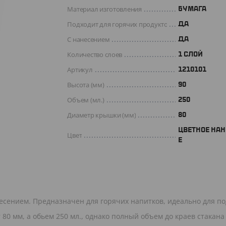
Материал изготовления
БУМАГА
Подходит для горячих продуктов
ДА
С нанесением
Да
Количество слоев
1 СЛОЙ
Артикул
1210101
Высота (мм)
90
Объем (мл.)
250
Диаметр крышки (мм)
80
ЦВЕТНОЕ НА
Цвет
Е
сением. Предназначен для горячих напитков, идеально для п
т 80 мм, а обьем 250 мл., однако полный объем до краев стакана