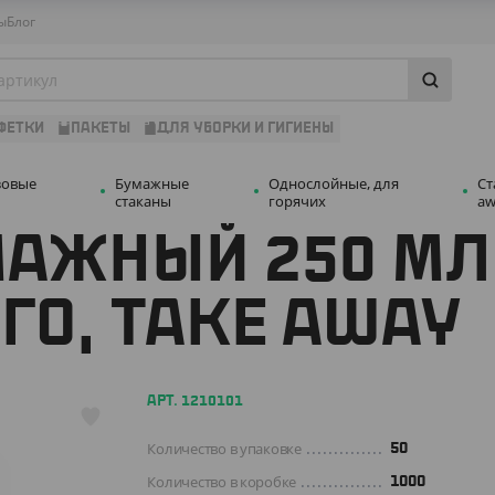
ы
Блог
ФЕТКИ
ПАКЕТЫ
ДЛЯ УБОРКИ И ГИГИЕНЫ
зовые
Бумажные
Однослойные, для
Ст
стаканы
горячих
aw
АЖНЫЙ 250 МЛ,
ГО, TAKE AWAY
АРТ. 1210101
Количество в упаковке
50
Количество в коробке
1000