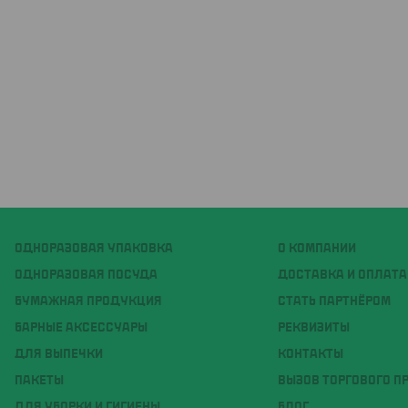
ОДНОРАЗОВАЯ УПАКОВКА
О КОМПАНИИ
ОДНОРАЗОВАЯ ПОСУДА
ДОСТАВКА И ОПЛАТА
БУМАЖНАЯ ПРОДУКЦИЯ
СТАТЬ ПАРТНЁРОМ
БАРНЫЕ АКСЕССУАРЫ
РЕКВИЗИТЫ
ДЛЯ ВЫПЕЧКИ
КОНТАКТЫ
ПАКЕТЫ
ВЫЗОВ ТОРГОВОГО П
ДЛЯ УБОРКИ И ГИГИЕНЫ
БЛОГ