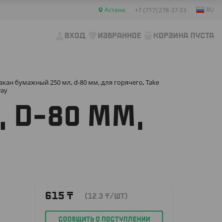
Астана
RU
+7 (717) 278-37-33
ВХОД
ИЗБРАННОЕ
КОРЗИНА ПУСТА
акан бумажный 250 мл, d-80 мм, для горячего, Take
ay
 D-80 ММ,
615
₸
(12.3
₸
/ШТ)
СООБЩИТЬ О ПОСТУПЛЕНИИ