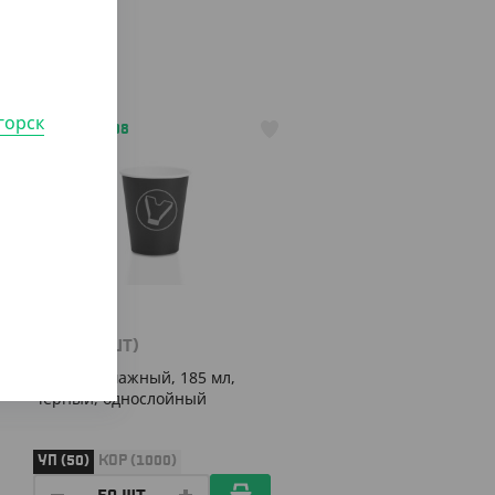
горск
АРТ. 1200108
640
₸
(12.80
₸
/ШТ)
Стакан бумажный, 185 мл,
черный, однослойный
УП (50)
КОР (1000)