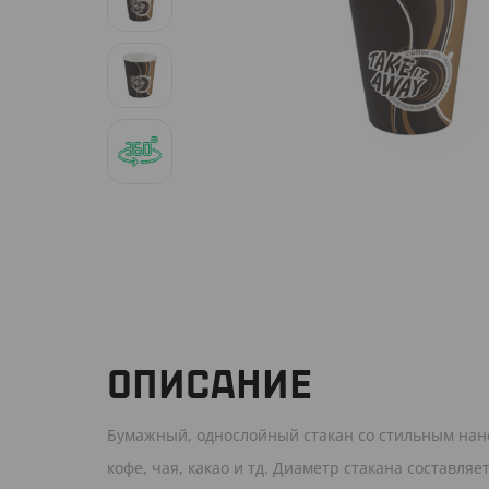
ОПИСАНИЕ
Бумажный, однослойный стакан со стильным нане
кофе, чая, какао и тд. Диаметр стакана составляе