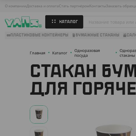
О компании
Доставка и оплата
Стать партнёром
Контакты
Заказать образц
КАТАЛОГ
ПЛАСТИКОВЫЕ КОНТЕЙНЕРЫ
БУМАЖНЫЕ СТАКАНЫ
САЛ
Одноразовая
Однора
Главная
Каталог
посуда
стаканы
СТАКАН БУМ
ДЛЯ ГОРЯЧЕ