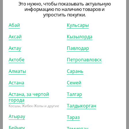
Это нужно, чтобы показывать актуальную
информацию по наличию товаров и
упростить покупки.
АРТ. 1202524
Абай
Кульсары
Аксай
Кызылорда
Актау
Павлодар
Актобе
Петропавловск
535
₸
(10.70
₸
/ШТ)
Алматы
Сарань
Крышка d-80 с питейником, белая, тип К
Астана
Семей
УП (50)
КОР (1000)
Астана, за чертой
Талгар
города
Талдыкорган
Косшы, Жибек-Жолы и другие
АРТ. 12025021
Атырау
Тараз
Бейнеу
Темиртау