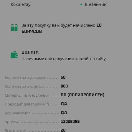
Кокшетау
В наличии
За эту покупку вам будет начислено
10
бонусов
Оплата
Наличными при получении, картой, по счёту
Количество в упаковке
50
Количество в коробке
800
Материал изготовления
ПП (ПОЛИПРОПИЛЕН)
Подходит для горячих продуктов
ДА
Без нанесения
ДА
Артикул
12028069
Высота (мм)
20