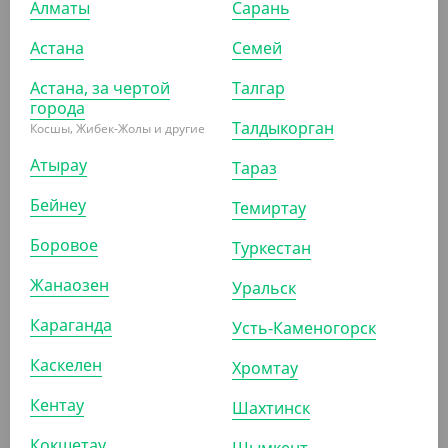
Алматы
Сарань
АРТ. 12025021
Астана
Семей
Астана, за чертой
Талгар
города
Талдыкорган
Косшы, Жибек-Жолы и другие
Атырау
495
₸
Тараз
(9.90
₸
/ШТ)
Бейнеу
Темиртау
Крышка d-82 с клапаном, черная ПС (для стаканов
1205815, 1205813, 1205814)
Боровое
Туркестан
УП (50)
КОР (1000)
Жанаозен
Уральск
Караганда
Усть-Каменогорск
АРТ. 11039
Каскелен
Хромтау
Кентау
Шахтинск
Кокшетау
Шымкент