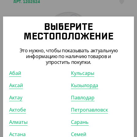
АРТ. 1202524
ВЫБЕРИТЕ
МЕСТОПОЛОЖЕНИЕ
Это нужно, чтобы показывать актуальную
535
₸
информацию по наличию товаров и
(10.70
₸
/ШТ)
упростить покупки.
Крышка d-80 с питейником, белая, тип К
Абай
Кульсары
УП (50)
КОР (1000)
Аксай
Кызылорда
Актау
Павлодар
АРТ. 12025021
Актобе
Петропавловск
Алматы
Сарань
Астана
Семей