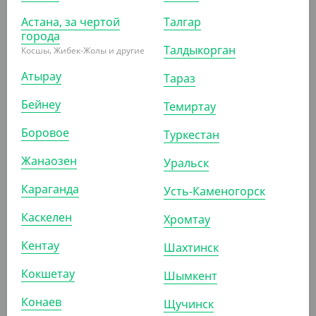
Астана, за чертой
Талгар
города
495
₸
Талдыкорган
Косшы, Жибек-Жолы и другие
(9.90
₸
/ШТ)
Крышка d-82 с клапаном, черная ПС (для стаканов
Атырау
Тараз
1205815, 1205813, 1205814)
Бейнеу
Темиртау
УП (50)
КОР (1000)
Боровое
Туркестан
Жанаозен
Уральск
АРТ. 11039
Караганда
Усть-Каменогорск
Каскелен
Хромтау
Кентау
Шахтинск
Кокшетау
Шымкент
30 000
₸
(50
₸
/ШТ)
Конаев
Щучинск