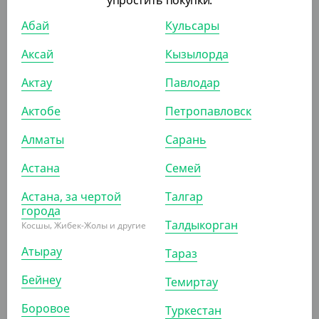
упростить покупки.
Абай
Кульсары
Аксай
Кызылорда
495
₸
(9.90
₸
/ШТ)
Актау
Павлодар
Крышка d-82 с клапаном, черная ПС (для стаканов
Актобе
Петропавловск
1205815, 1205813, 1205814)
Алматы
Сарань
УП (50)
КОР (1000)
Астана
Семей
Астана, за чертой
Талгар
АРТ. 11039
города
Талдыкорган
Косшы, Жибек-Жолы и другие
Атырау
Тараз
Бейнеу
Темиртау
Боровое
Туркестан
30 000
₸