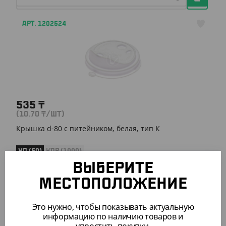
АРТ. 1202524
535
₸
(10.70
₸
/ШТ)
Крышка d-80 с питейником, белая, тип К
УП (50)
КОР (1000)
ВЫБЕРИТЕ
МЕСТОПОЛОЖЕНИЕ
АРТ. 12025021
Это нужно, чтобы показывать актуальную
информацию по наличию товаров и