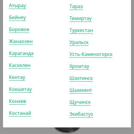
АРТ. 1202524
Атырау
Тараз
Бейнеу
Темиртау
Боровое
Туркестан
Жанаозен
Уральск
535
₸
Караганда
Усть-Каменогорск
(10.70
₸
/ШТ)
Крышка d-80 с питейником, белая, тип К
Каскелен
Хромтау
Кентау
Шахтинск
УП (50)
КОР (1000)
Кокшетау
Шымкент
Конаев
Щучинск
АРТ. 12025021
Костанай
Экибастуз