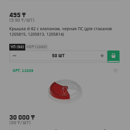
495
₸
(9.90
₸
/ШТ)
Крышка d-82 с клапаном, черная ПС (для стаканов
1205815, 1205813, 1205814)
УП (50)
КОР (1000)
АРТ. 11039
30 000
₸
(50
₸
/ШТ)