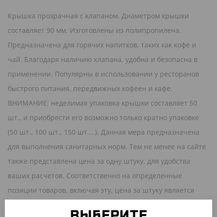
Крышка прозрачная с клапаном. Диаметром крышки
составляет 90 мм. Изготовлены из полипропилена.
Предназначена для горячих напитков, таких как кофе и
чай. Благодаря наличию клапана, удобна и безопасна в
применении. Популярны в использовании у ресторанов
быстрого питания, передвижных кофеен и кафе.
ВНИМАНИЕ: неделимая упаковка крышки составляет 50
шт., и приобрести его возможно только кратно упаковке
(50 шт., 100 шт., 150 шт....). Данная мера предназначена
для выполнения санитарных норм. Тем не менее на сайте
также представлена цена за одну штуку, для удобства
ваших расчетов. Соответственно на определенные
позиции товаров, включая эту, цена за штуку является
справочной и приобретение товара возможно только
ВЫБЕРИТЕ