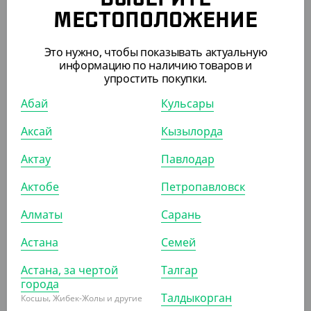
упаковками и коробками.
МЕСТОПОЛОЖЕНИЕ
ПОХОЖИЕ ТОВАРЫ
Это нужно, чтобы показывать актуальную
информацию по наличию товаров и
упростить покупки.
АРТ. 1202404
Абай
Кульсары
Аксай
Кызылорда
-18%
Актау
Павлодар
Актобе
Петропавловск
575
₸
700
₸
(11.50
₸
/ШТ)
Алматы
Сарань
Крышка с клапаном и заглушкой, прозрачная, d 80 мм
Астана
Семей
УП (50)
КОР (1000)
Астана, за чертой
Талгар
города
Талдыкорган
Косшы, Жибек-Жолы и другие