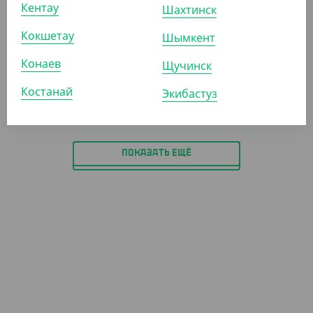
Кентау
Шахтинск
(50
₸
/ШТ)
Крышка плоская типа B, прозрачная, с красной
Кокшетау
Шымкент
заглушкой, d 90 мм
Конаев
Щучинск
КОР (600)
Костанай
Экибастуз
ПОКАЗАТЬ ЕЩЁ