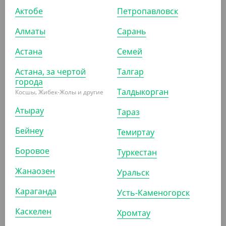
Актобе
Петропавловск
Алматы
Сарань
495
₸
Астана
Семей
(9.90
₸
/ШТ)
Астана, за чертой
Крышка d-82 с клапаном, черная ПС (для стаканов
Талгар
1205815, 1205813, 1205814)
города
Талдыкорган
Косшы, Жибек-Жолы и другие
УП (50)
КОР (1000)
Атырау
Тараз
Бейнеу
Темиртау
АРТ. 11039
Боровое
Туркестан
Жанаозен
Уральск
Караганда
Усть-Каменогорск
Каскелен
Хромтау
30 000
₸