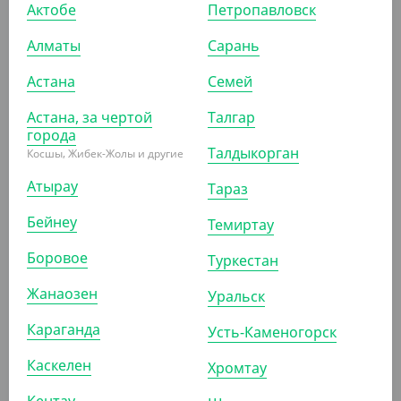
Актобе
Петропавловск
Алматы
Сарань
Астана
Семей
520
₸
Астана, за чертой
Талгар
(10.40
₸
/ШТ)
города
Вкладыш к купольному стакану, d 95 мм, СтиролПласт
Талдыкорган
Косшы, Жибек-Жолы и другие
Атырау
Тараз
УП (50)
КОР (1000)
Бейнеу
Темиртау
Боровое
Туркестан
АРТ. 1102506
Жанаозен
Уральск
Караганда
Усть-Каменогорск
Каскелен
Хромтау
Кентау