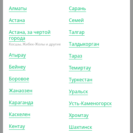
Алматы
Сарань
-13%
Астана
Семей
Астана, за чертой
Талгар
840
₸
960
₸
города
(42
₸
/ШТ)
Талдыкорган
Косшы, Жибек-Жолы и другие
Стакан пластиковый, матовый, 500 мл
Атырау
Тараз
УП (20)
КОР (400)
Бейнеу
Темиртау
Боровое
Туркестан
АРТ. 11060
Жанаозен
Уральск
Караганда
Усть-Каменогорск
Каскелен
Хромтау
Кентау
Шахтинск