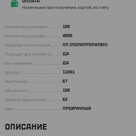
Оплата
Наличными при получении, картой, по счёту
Количество в упаковке
100
Количество в коробке
4000
Материал изготовления
ПП (ПОЛИПРОПИЛЕН)
Подходит для горячих продуктов
ДА
Без нанесения
ДА
Артикул
11001
Высота (мм)
67
Объем (мл.)
100
Диаметр крышки (мм)
62
Цвет
ПРОЗРАЧНЫЙ
ОПИСАНИЕ