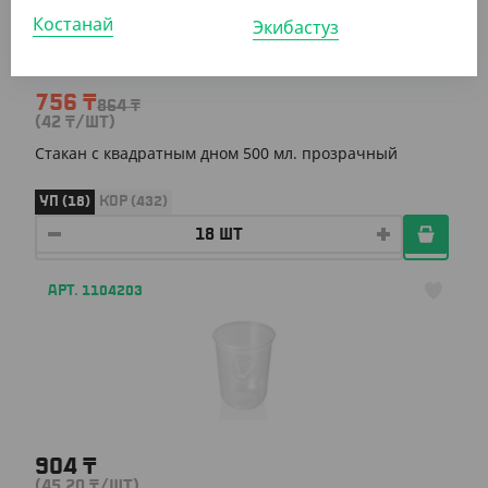
-13%
Костанай
Экибастуз
756
₸
864
₸
(42
₸
/ШТ)
Стакан c квадратным дном 500 мл. прозрачный
УП (18)
КОР (432)
АРТ. 1104203
904
₸
(45.20
₸
/ШТ)