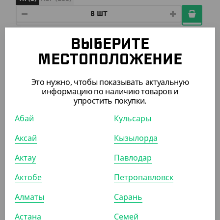
ВЫБЕРИТЕ
ПОХОЖИЕ ТОВАРЫ
МЕСТОПОЛОЖЕНИЕ
АРТ. 11036
Это нужно, чтобы показывать актуальную
информацию по наличию товаров и
упростить покупки.
-13%
Абай
Кульсары
Аксай
Кызылорда
Актау
Павлодар
840
₸
960
₸
(42
₸
/ШТ)
Актобе
Петропавловск
Стакан пластиковый, матовый, 500 мл
Алматы
Сарань
УП (20)
КОР (400)
Астана
Семей