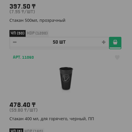
397.50
₸
(7.95
₸
/ШТ)
Стакан 500мл, прозрачный
УП (50)
КОР (1200)
АРТ. 11060
478.40
₸
(59.80
₸
/ШТ)
Стакан 400 мл, для горячего, черный, ПП
УП (8)
КОР (160)