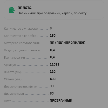
Оплата
Наличными при получении, картой, по счёту
Количество в упаковке
8
Количество в коробке
160
Материал изготовления
ПП (ПОЛИПРОПИЛЕН)
Подходит для горячих продуктов
ДА
Без нанесения
ДА
Артикул
11059
Высота (мм)
130
Объем (мл.)
400
Диаметр крышки (мм)
90
Диаметр (мм)
90
Цвет
ПРОЗРАЧНЫЙ