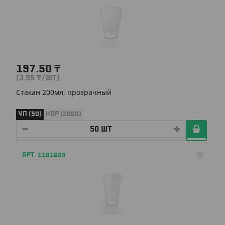
197.50
₸
(3.95
₸
/ШТ)
Стакан 200мл, прозрачный
УП (50)
КОР (2000)
АРТ. 1101603