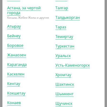
Астана, за чертой
Талгар
АРТ. 11060
города
Талдыкорган
Косшы, Жибек-Жолы и другие
Атырау
Тараз
Бейнеу
Темиртау
Боровое
Туркестан
478.40
₸
Жанаозен
(59.80
₸
/ШТ)
Уральск
Стакан 400 мл, для горячего, черный, ПП
Караганда
Усть-Каменогорск
УП (8)
КОР (160)
Каскелен
Хромтау
Кентау
Шахтинск
АРТ. 1104308
Кокшетау
Шымкент
Конаев
Щучинск