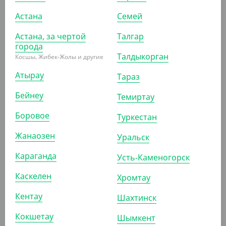
Астана
Семей
690
₸
(6.90
₸
/ШТ)
Астана, за чертой
Талгар
Стакан пластиковый, белый, 200 мл
города
Талдыкорган
Косшы, Жибек-Жолы и другие
УП (100)
КОР (4000)
Атырау
Тараз
Бейнеу
Темиртау
АРТ. 11060
Боровое
Туркестан
Жанаозен
Уральск
Караганда
Усть-Каменогорск
Каскелен
Хромтау
478.40
₸
Кентау
Шахтинск
(59.80
₸
/ШТ)
Стакан 400 мл, для горячего, черный, ПП
Кокшетау
Шымкент