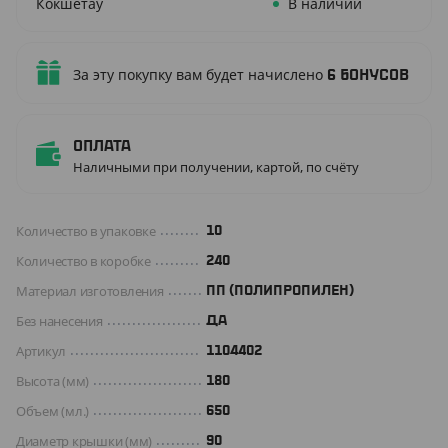
Кокшетау
В наличии
За эту покупку вам будет начислено
6
бонусов
Оплата
Наличными при получении, картой, по счёту
Количество в упаковке
10
Количество в коробке
240
Материал изготовления
ПП (ПОЛИПРОПИЛЕН)
Без нанесения
ДА
Артикул
1104402
Высота (мм)
180
Объем (мл.)
650
Диаметр крышки (мм)
90