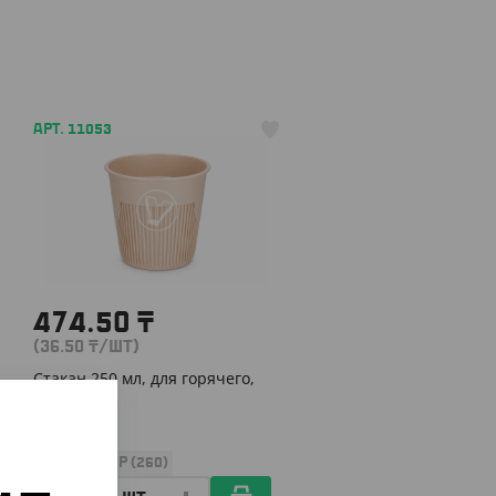
АРТ. 11053
474.50
₸
(36.50
₸
/ШТ)
Стакан 250 мл, для горячего,
крафт, ПП
УП (13)
КОР (260)