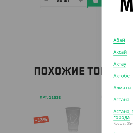
М
Абай
Аксай
Актау
ПОХОЖИЕ ТОВАРЫ
Актобе
Алматы
АРТ. 11036
АРТ. 11
Астана
Астана, 
города
-13%
Косшы, Жи