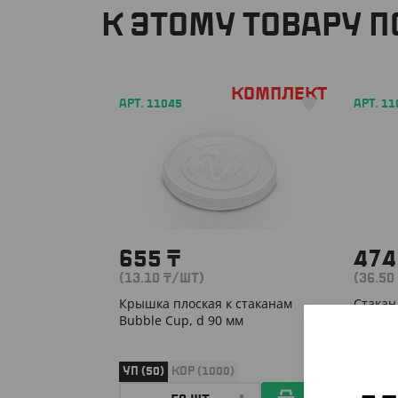
К ЭТОМУ ТОВАРУ 
Комплект
АРТ. 11045
АРТ. 11
655
₸
474
(13.10
₸
/ШТ)
(36.50
Крышка плоская к стаканам
Стакан 
Bubble Cup, d 90 мм
коричн
УП (50)
КОР (1000)
УП (13