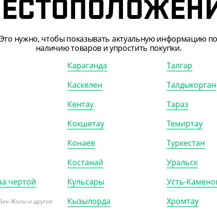
ЕСТОПОЛОЖЕН
Это нужно, чтобы показывать актуальную информацию п
наличию товаров и упростить покупки.
ПОКАЗАТЬ ЕЩЁ
Караганда
Талгар
Каскелен
Талдыкорган
Кентау
Тараз
Кокшетау
Темиртау
Конаев
Туркестан
060
АРТ. 1104308
Костанай
Уральск
за чертой
Кульсары
Усть-Камено
-13%
Кызылорда
Хромтау
бек-Жолы и другие