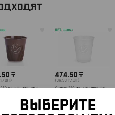
ПОДХОДЯТ
050
АРТ. 11051
.50
₸
474.50
₸
₸
/ШТ)
(36.50
₸
/ШТ)
250 мл, для горячего,
Стакан 250 мл, для горячего,
евый, ПП
прозрачный, ПП
ВЫБЕРИТЕ
)
КОР (260)
УП (13)
КОР (260)