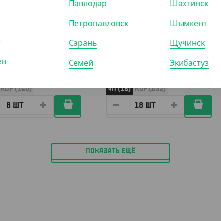
Павлодар
Шахтинск
Петропавловск
Шымкент
.40
₸
756
₸
864
₸
₸
/ШТ)
(42
₸
/ШТ)
е
Сарань
Щучинск
400 мл, для горячего,
Стакан c квадратным дном 500
ен
, ПП
мл. прозрачный
Семей
Экибастуз
КОР (160)
УП (18)
КОР (432)
ПОКАЗАТЬ ЕЩЁ