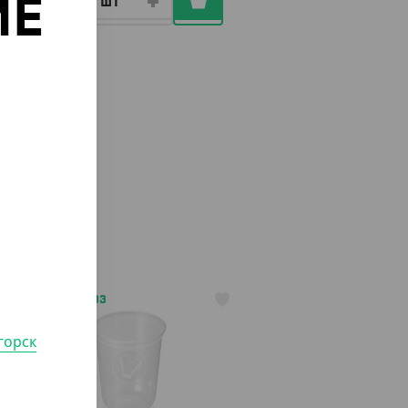
ИЕ
о
АРТ. 1104203
горск