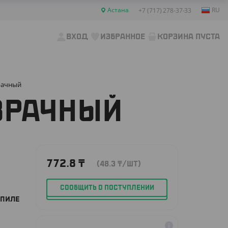
Астана
RU
+7 (717) 278-37-33
ВХОД
ИЗБРАННОЕ
КОРЗИНА ПУСТА
зрачный
ОЗРАЧНЫЙ
772.8
₸
(48.3
₸
/ШТ)
СООБЩИТЬ О ПОСТУПЛЕНИИ
ОПИЛЕ