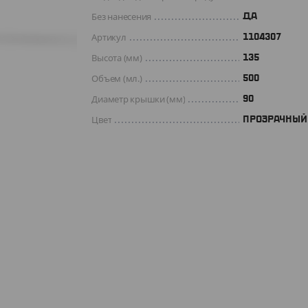
Без нанесения
ДА
Артикул
1104307
Высота (мм)
135
Объем (мл.)
500
Диаметр крышки (мм)
90
Цвет
ПРОЗРАЧНЫЙ