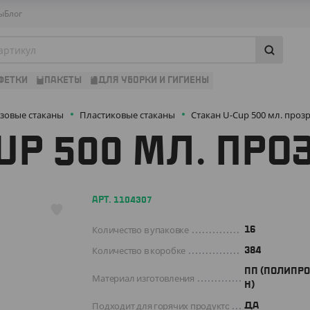
ы
Блог
ФЕТКИ
ПАКЕТЫ
ДЛЯ УБОРКИ И ГИГИЕНЫ
зовые стаканы
Пластиковые стаканы
Стакан U-Cup 500 мл. про
UP 500 МЛ. ПР
АРТ. 1104307
Количество в упаковке
16
Количество в коробке
384
ПП (ПОЛИПР
Материал изготовления
Н)
Подходит для горячих продуктов
ДА