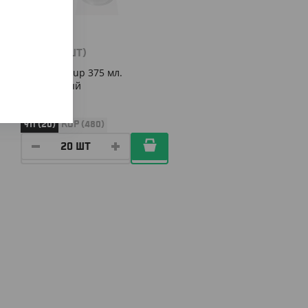
904
₸
(45.20
₸
/ШТ)
Стакан U-Cup 375 мл.
прозрачный
УП (20)
КОР (480)