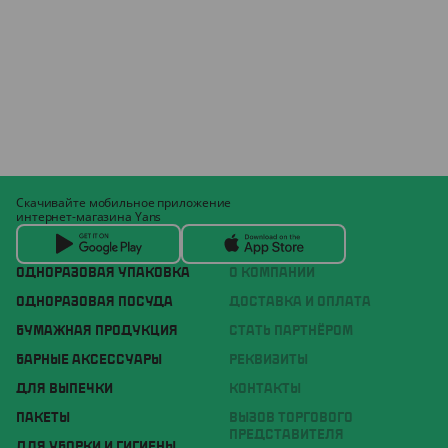
Скачивайте мобильное приложение
интернет-магазина Yans
ОДНОРАЗОВАЯ УПАКОВКА
О КОМПАНИИ
ОДНОРАЗОВАЯ ПОСУДА
ДОСТАВКА И ОПЛАТА
БУМАЖНАЯ ПРОДУКЦИЯ
СТАТЬ ПАРТНЁРОМ
БАРНЫЕ АКСЕССУАРЫ
РЕКВИЗИТЫ
ДЛЯ ВЫПЕЧКИ
КОНТАКТЫ
ПАКЕТЫ
ВЫЗОВ ТОРГОВОГО
ПРЕДСТАВИТЕЛЯ
ДЛЯ УБОРКИ И ГИГИЕНЫ