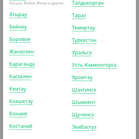
Талдыкорган
Пакет маечка с ручкой, матовый, 100 шт/уп, 300*550
Косшы, Жибек-Жолы и другие
мм
Атырау
Тараз
ШТ
КОР (30)
Бейнеу
Темиртау
Боровое
Туркестан
Жанаозен
Уральск
ПОХОЖИЕ ТОВАРЫ
Караганда
Усть-Каменогорск
АРТ. 3303603
Каскелен
Хромтау
Кентау
Шахтинск
Кокшетау
Шымкент
Конаев
Щучинск
850
₸
Костанай
Экибастуз
(17
₸
/ШТ)
Конверт для приборов EcoPocket, 60*180 мм, крафт