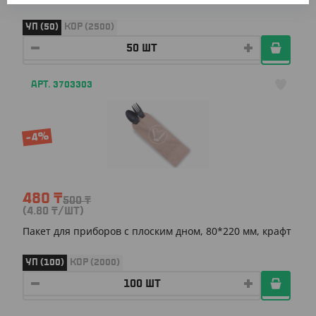
УП (50)
КОР (2500)
АРТ. 3703303
-4%
480
₸
500
₸
(4.80
₸
/ШТ)
Пакет для приборов с плоским дном, 80*220 мм, крафт
УП (100)
КОР (2000)