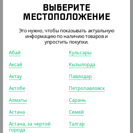
ВЫБЕРИТЕ
МЕСТОПОЛОЖЕНИЕ
480
₸
500
₸
(4.80
₸
/ШТ)
Это нужно, чтобы показывать актуальную
информацию по наличию товаров и
Пакет для приборов с плоским дном, 80*220 мм, крафт
упростить покупки.
УП (100)
КОР (2000)
Абай
Кульсары
Аксай
Кызылорда
АРТ. 61013
Актау
Павлодар
Актобе
Петропавловск
Алматы
Сарань
Астана
Семей
1 034.30
₸
Астана, за чертой
Талгар
(1 034.30
₸
/ШТ)
города