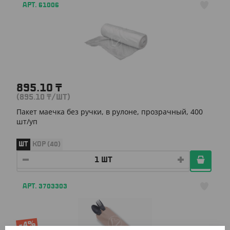
АРТ. 61006
895.10
₸
(895.10
₸
/ШТ)
Пакет маечка без ручки, в рулоне, прозрачный, 400
шт/уп
ШТ
КОР (40)
АРТ. 3703303
-4%