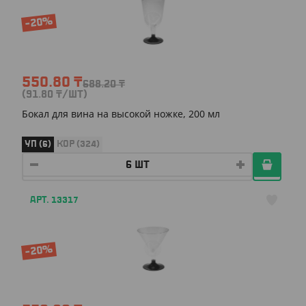
-20%
550.80
₸
688.20
₸
(91.80
₸
/ШТ)
Бокал для вина на высокой ножке, 200 мл
УП (6)
КОР (324)
АРТ. 13317
-20%