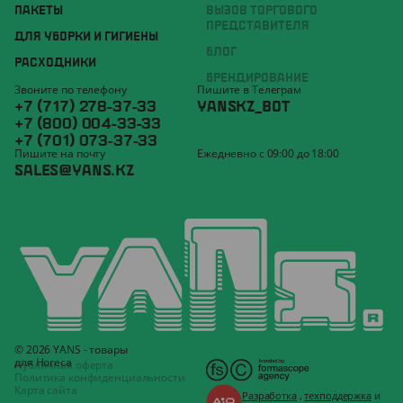
ПАКЕТЫ
ВЫЗОВ ТОРГОВОГО
ПРЕДСТАВИТЕЛЯ
ДЛЯ УБОРКИ И ГИГИЕНЫ
БЛОГ
РАСХОДНИКИ
БРЕНДИРОВАНИЕ
Звоните по телефону
Пишите в Телеграм
+7 (717) 278-37-33
YANSKZ_BOT
+7 (800) 004-33-33
+7 (701) 073-37-33
Пишите на почту
Ежедневно с 09:00 до 18:00
SALES@YANS.KZ
© 2026 YANS - товары
для Horeca
Публичная оферта
Политика конфиденциальности
Карта сайта
Разработка
,
техподдержка
и