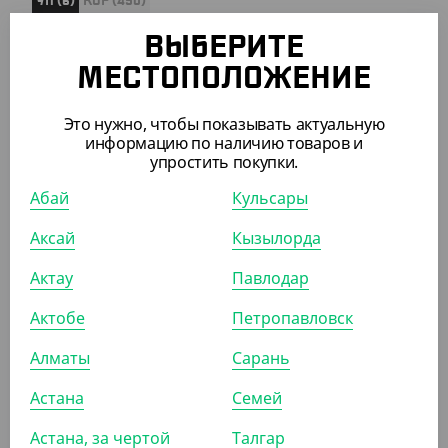
УП (6)
КОР (450)
ВЫБЕРИТЕ
МЕСТОПОЛОЖЕНИЕ
ПОХОЖИЕ ТОВАРЫ
Это нужно, чтобы показывать актуальную
информацию по наличию товаров и
упростить покупки.
АРТ. 13404041
Абай
Кульсары
Аксай
Кызылорда
Актау
Павлодар
Актобе
Петропавловск
1 100
₸
(11
₸
/ШТ)
Алматы
Сарань
Деревянная ложка, 160 мм, 100 шт/уп, Verde Vita
Астана
Семей
УП (100)
КОР (5000)
Астана, за чертой
Талгар