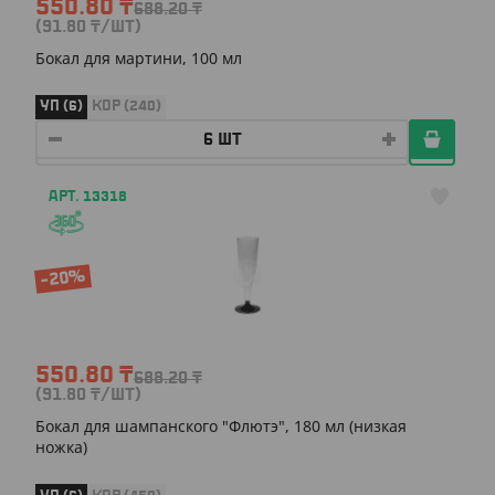
550.80
₸
688.20
₸
(91.80
₸
/ШТ)
Бокал для мартини, 100 мл
УП (6)
КОР (240)
АРТ. 13318
-20%
550.80
₸
688.20
₸
(91.80
₸
/ШТ)
Бокал для шампанского "Флютэ", 180 мл (низкая
ножка)