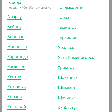
города
Талдыкорган
Косшы, Жибек-Жолы и другие
АРТ. 1302009
Атырау
Тараз
Бейнеу
Темиртау
-2%
Боровое
Туркестан
Жанаозен
Уральск
440
₸
450
₸
Караганда
Усть-Каменогорск
(8.80
₸
/ШТ)
Ложка чайная "Премиум", черная, 125 мм
Каскелен
Хромтау
Кентау
УП (50)
КОР (1000)
Шахтинск
Кокшетау
Шымкент
Конаев
АРТ. 1300310
Щучинск
Костанай
Экибастуз