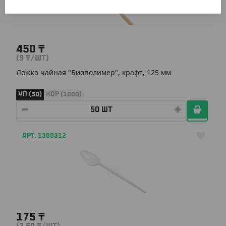
450
₸
(9
₸
/ШТ)
Ложка чайная "Биополимер", крафт, 125 мм
УП (50)
КОР (1000)
АРТ. 1300312
175
₸