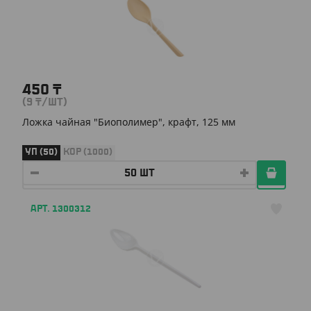
450
₸
(9
₸
/ШТ)
Ложка чайная "Биополимер", крафт, 125 мм
УП (50)
КОР (1000)
АРТ. 1300312