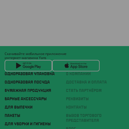
Скачивайте мобильное приложение
интернет-магазина Yans
ОДНОРАЗОВАЯ УПАКОВКА
О КОМПАНИИ
ОДНОРАЗОВАЯ ПОСУДА
ДОСТАВКА И ОПЛАТА
БУМАЖНАЯ ПРОДУКЦИЯ
СТАТЬ ПАРТНЁРОМ
БАРНЫЕ АКСЕССУАРЫ
РЕКВИЗИТЫ
ДЛЯ ВЫПЕЧКИ
КОНТАКТЫ
ПАКЕТЫ
ВЫЗОВ ТОРГОВОГО
ПРЕДСТАВИТЕЛЯ
ДЛЯ УБОРКИ И ГИГИЕНЫ