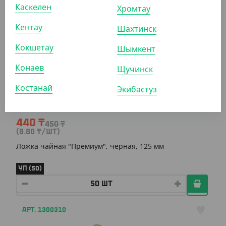
УП (100)
КОР (5000)
Каскелен
Хромтау
Кентау
Шахтинск
АРТ. 1302009
Кокшетау
Шымкент
Конаев
Щучинск
-2%
Костанай
Экибастуз
440
₸
450
₸
(8.80
₸
/ШТ)
Ложка чайная "Премиум", черная, 125 мм
УП (50)
АРТ. 1300310