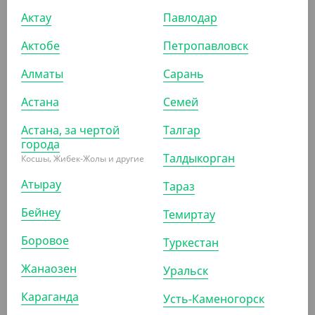
Актау
Павлодар
УП (6)
КОР (450)
Актобе
Петропавловск
Алматы
Сарань
Астана
Семей
ПОХОЖИЕ ТОВАРЫ
Астана, за чертой
Талгар
АРТ. 13404041
города
Талдыкорган
Косшы, Жибек-Жолы и другие
Атырау
Тараз
Бейнеу
Темиртау
Боровое
Туркестан
1 100
₸
(11
₸
/ШТ)
Жанаозен
Уральск
Деревянная ложка, 160 мм, 100 шт/уп, Verde Vita
Караганда
Усть-Каменогорск