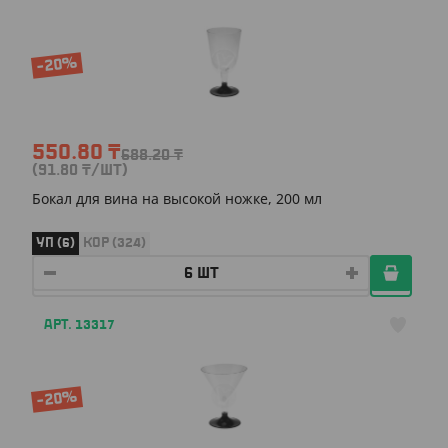
-20%
550.80
₸
688.20
₸
(91.80
₸
/ШТ)
Бокал для вина на высокой ножке, 200 мл
УП (6)
КОР (324)
АРТ. 13317
-20%