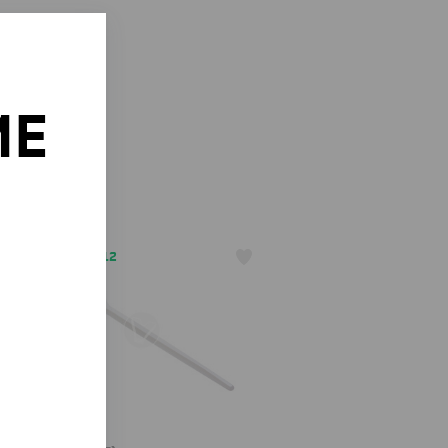
ИЕ
о
АРТ. 1300312
175
₸