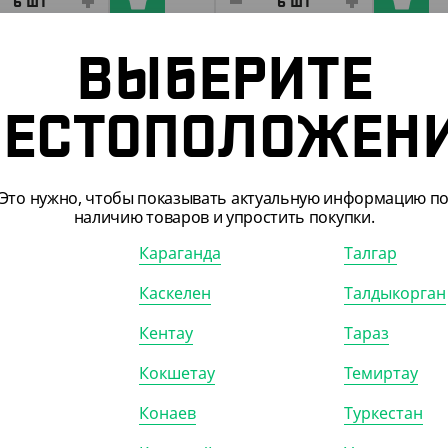
ВЫБЕРИТЕ
ЕСТОПОЛОЖЕН
Это нужно, чтобы показывать актуальную информацию п
наличию товаров и упростить покупки.
Караганда
Талгар
302009
АРТ. 1300310
Каскелен
Талдыкорган
Кентау
Тараз
Кокшетау
Темиртау
Конаев
Туркестан
0
₸
450
₸
450
₸