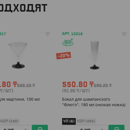
ПОДХОДЯТ
317
АРТ. 13318
-20%
.80
₸
550.80
₸
688.20
₸
688.20
₸
₸
/ШТ)
(91.80
₸
/ШТ)
для мартини, 100 мл
Бокал для шампанского
"Флютэ", 180 мл (низкая ножка)
КОР (240)
УП (6)
КОР (450)