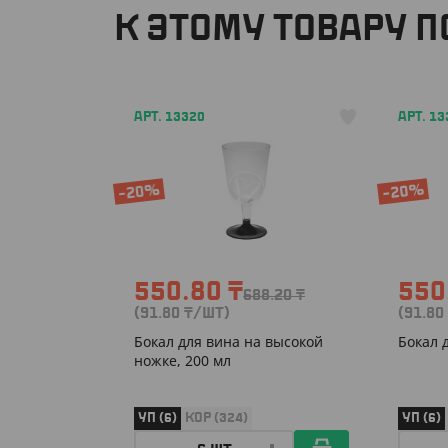
К ЭТОМУ ТОВАРУ 
АРТ. 13320
АРТ. 13
-20%
-20%
550.80
₸
550
688.20
₸
(91.80
₸
/ШТ)
(91.80
Бокал для вина на высокой
Бокал 
ножке, 200 мл
УП (6)
КОР (324)
УП (6)