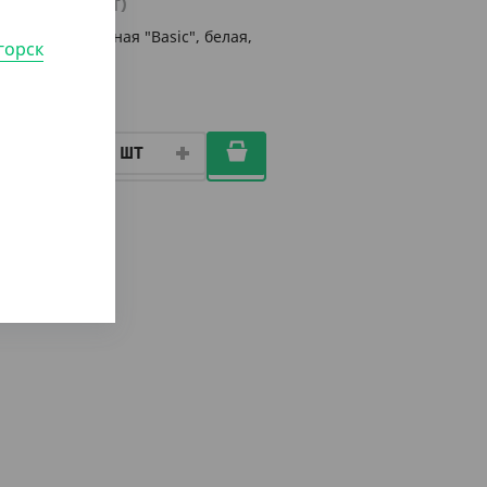
(3.50
₸
/ШТ)
Ложка чайная "Basic", белая,
горск
125 мм
УП (50)