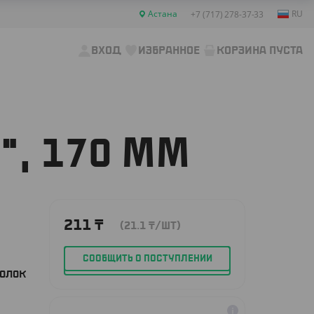
Астана
RU
+7 (717) 278-37-33
ВХОД
ИЗБРАННОЕ
КОРЗИНА ПУСТА
, 170 ММ
211
₸
(21.1
₸
/ШТ)
СООБЩИТЬ О ПОСТУПЛЕНИИ
ВОЛОК