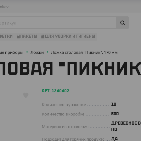
ы
Блог
ФЕТКИ
ПАКЕТЫ
ДЛЯ УБОРКИ И ГИГИЕНЫ
ые приборы
Ложки
Ложка столовая "Пикник", 170 мм
ОВАЯ "ПИКНИК"
АРТ. 1340402
Количество в упаковке
10
Количество в коробке
500
ДРЕВЕСНОЕ 
Материал изготовления
НО
Подходит для горячих продуктов
ДА