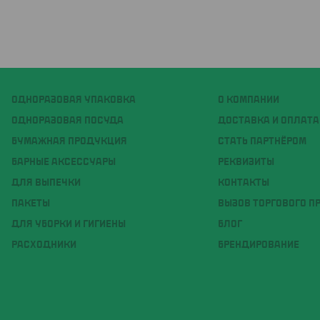
ОДНОРАЗОВАЯ УПАКОВКА
О КОМПАНИИ
ОДНОРАЗОВАЯ ПОСУДА
ДОСТАВКА И ОПЛАТА
БУМАЖНАЯ ПРОДУКЦИЯ
СТАТЬ ПАРТНЁРОМ
БАРНЫЕ АКСЕССУАРЫ
РЕКВИЗИТЫ
ДЛЯ ВЫПЕЧКИ
КОНТАКТЫ
ПАКЕТЫ
ВЫЗОВ ТОРГОВОГО П
ДЛЯ УБОРКИ И ГИГИЕНЫ
БЛОГ
РАСХОДНИКИ
БРЕНДИРОВАНИЕ