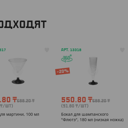
ПОДХОДЯТ
317
АРТ. 13318
-20%
.80
₸
550.80
₸
688.20
₸
688.20
₸
₸
/ШТ)
(91.80
₸
/ШТ)
для мартини, 100 мл
Бокал для шампанского
"Флютэ", 180 мл (низкая ножка)