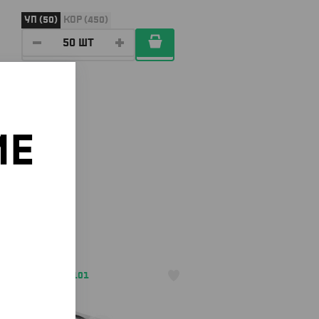
УП (50)
КОР (450)
ИЕ
о
АРТ. 13000101