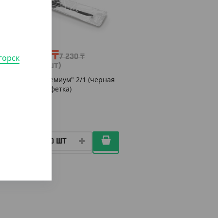
-20%
5 790
₸
горск
7 230
₸
(19.30
₸
/ШТ)
Набор "Премиум" 2/1 (черная
ложка, салфетка)
КОР (300)