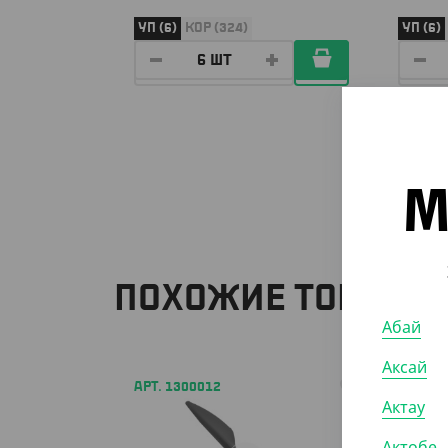
УП (6)
КОР (324)
УП (6)
М
ПОХОЖИЕ ТОВАРЫ
Абай
Аксай
АРТ. 1300012
АРТ. 1
Актау
Актобе