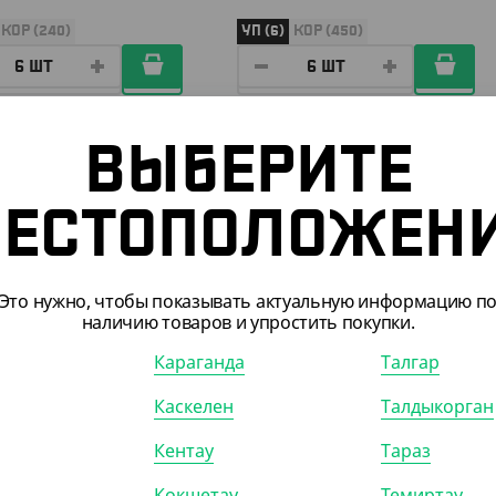
КОР (240)
УП (6)
КОР (450)
ВЫБЕРИТЕ
ПОКАЗАТЬ ЕЩЁ
ЕСТОПОЛОЖЕН
Это нужно, чтобы показывать актуальную информацию п
наличию товаров и упростить покупки.
Караганда
Талгар
Каскелен
Талдыкорган
300036
АРТ. 1300041
Кентау
Тараз
Кокшетау
Темиртау