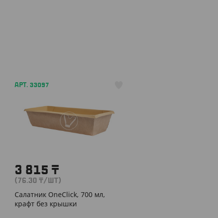
АРТ. 33097
3 815
₸
(76.30
₸
/ШТ)
Салатник OneClick, 700 мл,
крафт без крышки