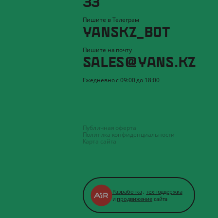
Пишите в Телеграм
YANSKZ_BOT
Пишите на почту
SALES@YANS.KZ
Ежедневно с 09:00 до 18:00
Публичная оферта
Политика конфиденциальности
Карта сайта
Разработка
,
техподдержка
и
продвижение
сайта