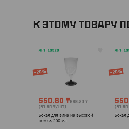
К ЭТОМУ ТОВАРУ 
АРТ. 13320
АРТ. 13
-20%
-20%
550.80
₸
550
688.20
₸
(91.80
₸
/ШТ)
(91.80
Бокал для вина на высокой
Бокал 
ножке, 200 мл