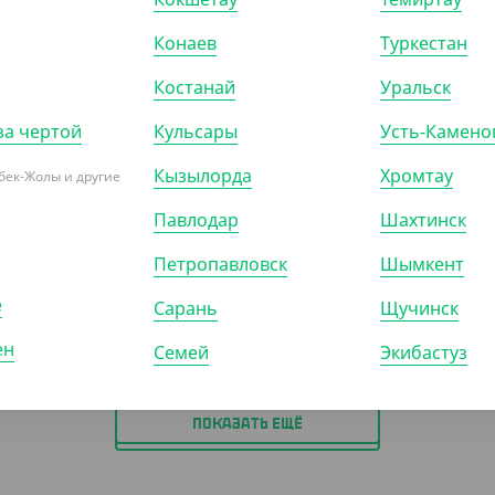
-16%
Конаев
Туркестан
Костанай
Уральск
60
₸
8 310
₸
за чертой
Кульсары
Усть-Камено
8 700
₸
9 900
₸
₸
/ШТ)
(27.70
₸
/ШТ)
Кызылорда
Хромтау
бек-Жолы и другие
"ЭКОНОМ" 2/1, белый
Набор "Эконом" 3/1, белый
 столовая, салфетка
(вилка, ложка столовая,
Павлодар
Шахтинск
салфетка белая), 300 шт/кор
Петропавловск
Шымкент
00)
КОР (300)
е
Сарань
Щучинск
ен
Семей
Экибастуз
ПОКАЗАТЬ ЕЩЁ