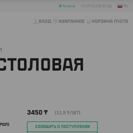
Астана
RU
+7 (717) 278-37-33
ВХОД
ИЗБРАННОЕ
КОРЗИНА ПУСТА
)
 СТОЛОВАЯ
3450
₸
(11.5
₸
/ШТ)
РОЛ)
СООБЩИТЬ О ПОСТУПЛЕНИИ