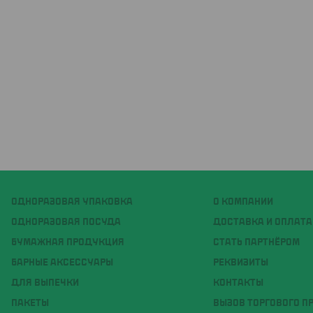
ОДНОРАЗОВАЯ УПАКОВКА
О КОМПАНИИ
ОДНОРАЗОВАЯ ПОСУДА
ДОСТАВКА И ОПЛАТА
БУМАЖНАЯ ПРОДУКЦИЯ
СТАТЬ ПАРТНЁРОМ
БАРНЫЕ АКСЕССУАРЫ
РЕКВИЗИТЫ
ДЛЯ ВЫПЕЧКИ
КОНТАКТЫ
ПАКЕТЫ
ВЫЗОВ ТОРГОВОГО П